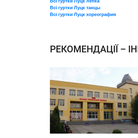
Всі гуртки Луцк лепка
Всі гуртки Луцк танцы
Всі гуртки Луцк хореография
РЕКОМЕНДАЦІЇ – ІН