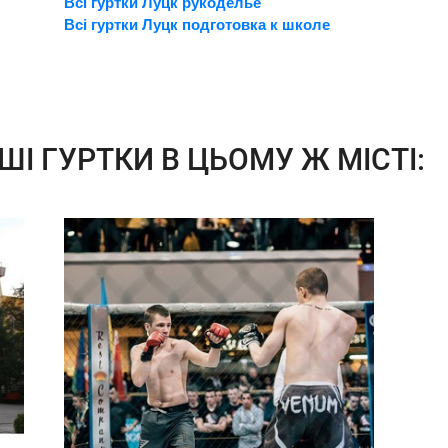
Всі гуртки Луцк рукоделье
Всі гуртки Луцк подготовка к школе
ШІ ГУРТКИ В ЦЬОМУ Ж МІСТІ: