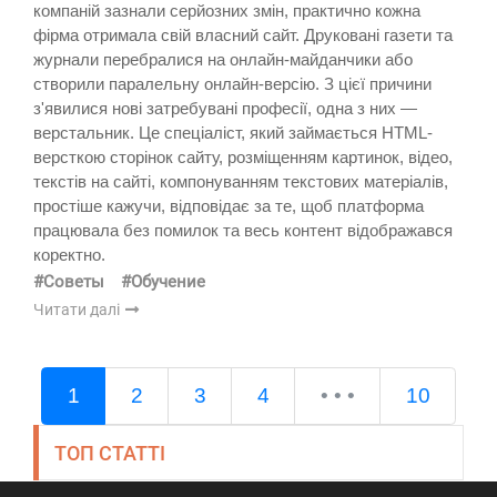
компаній зазнали серйозних змін, практично кожна
фірма отримала свій власний сайт. Друковані газети та
журнали перебралися на онлайн-майданчики або
створили паралельну онлайн-версію. З цієї причини
з'явилися нові затребувані професії, одна з них —
верстальник. Це спеціаліст, який займається HTML-
версткою сторінок сайту, розміщенням картинок, відео,
текстів на сайті, компонуванням текстових матеріалів,
простіше кажучи, відповідає за те, щоб платформа
працювала без помилок та весь контент відображався
коректно.
#Советы
#Обучение
Читати далі
1
2
3
4
• • •
10
ТОП СТАТТІ