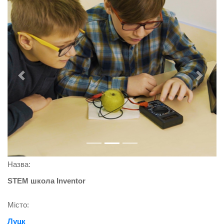
Previous
Next
Назва:
STEM школа Inventor
Місто:
Луцк