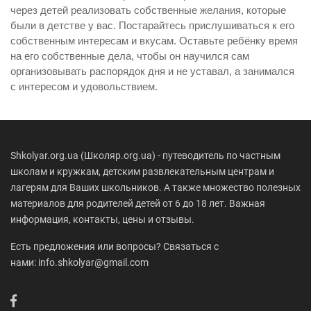
через детей реализовать собственные желания, которые
были в детстве у вас. Постарайтесь прислушиваться к его
собственным интересам и вкусам. Оставьте ребёнку время
на его собственные дела, чтобы он научился сам
организовывать распорядок дня и не уставал, а занимался
с интересом и удовольствием.
Shkolyar.org.ua (Школяр.org.ua) - путеводитель по частным
школам и кружкам, детским развлекательным центрам и
лагерям для Ваших школьников. А также множество полезных
материалов для родителей детей от 6 до 18 лет. Важная
информация, контакты, цены и отзывы.
Есть предложения или вопросы? Связаться с
нами: info.shkolyar@gmail.com