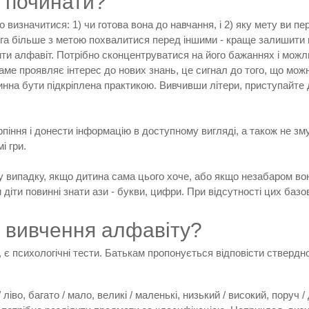
о починати?
 визначитися: 1) чи готова вона до навчання, і 2) яку мету ви п
ога більше з метою похвалитися перед іншими - краще залишити
чити алфавіт. Потрібно сконцентруватися на його бажаннях і можл
саме проявляє інтерес до нових знань, це сигнал до того, що мо
инна бути підкріплена практикою. Вивчивши літери, приступайте 
рпіння і донести інформацію в доступному вигляді, а також не 
і гри.
у випадку, якщо дитина сама цього хоче, або якщо незабаром вон
и діти повинні знати ази - букви, цифри. При відсутності цих ба
о вивчення алфавіту?
 є психологічні тести. Батькам пропонується відповісти ствердно
ліво, багато / мало, великі / маленькі, низький / високий, поруч / 