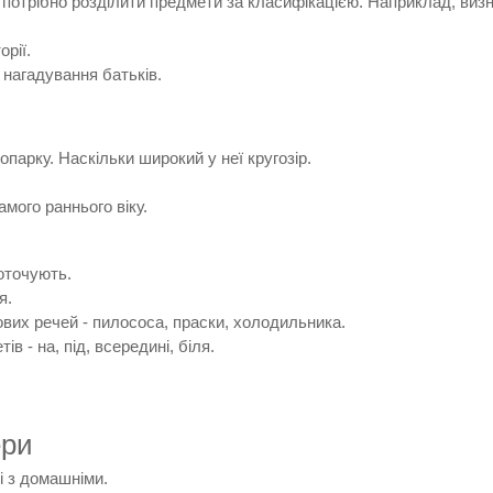
х потрібно розділити предмети за класифікацією. Наприклад, виз
орії.
 нагадування батьків.
опарку. Наскільки широкий у неї кругозір.
амого раннього віку.
 оточують.
я.
вих речей - пилососа, праски, холодильника.
 - на, під, всередині, біля.
ери
і з домашніми.