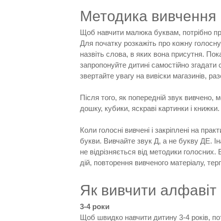
Методика вивчення 
Щоб навчити малюка буквам, потрібно про
Для початку розкажіть про кожну голосну б
назвіть слова, в яких вона присутня. Пок
запропонуйте дитині самостійно згадати с
звертайте увагу на вивіски магазинів, ра
Після того, як попередній звук вивчено,
дошку, кубики, яскраві картинки і книжки.
⠀
Коли голосні вивчені і закріплені на пра
букви. Вивчайте звук Д, а не букву ДЕ. І
не відрізняється від методики голосних.
дій, повторення вивченого матеріалу, те
Як вивчити алфавіт 
3-4 роки
Щоб швидко навчити дитину 3-4 років, по