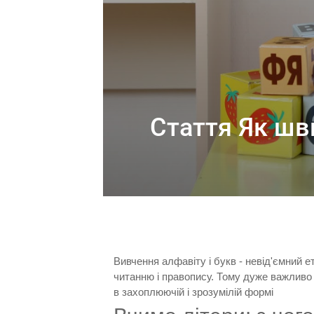
Стаття Як шв
Вивчення алфавіту і букв - невід'ємний е
читанню і правопису. Тому дуже важливо з
в захоплюючій і зрозумілій формі