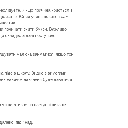
ереслідуєте. Якщо причина криється в
 цю затію. Юний учень повинен сам
ивостях.
жна починати вчити букви. Важливо
до складів, а далі поступово
змушувати малюка займатися, якщо той
а піде в школу. Згідно з вимогами
зових навичок навчання буде даватися
 чи негативно на наступні питання:
далеко, під / над.