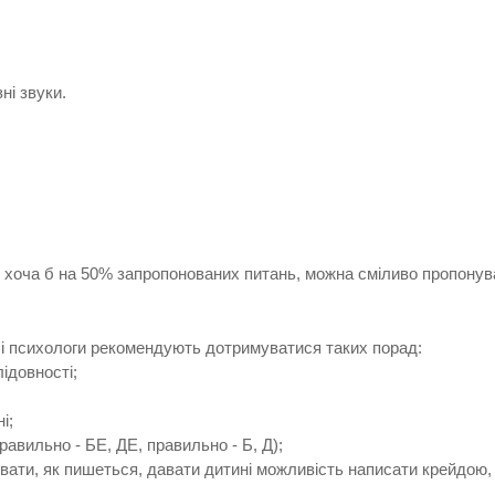
ні звуки.
 хоча б на 50% запропонованих питань, можна сміливо пропонува
 і психологи рекомендують дотримуватися таких порад:
ідовності;
і;
равильно - БЕ, ДЕ, правильно - Б, Д);
вати, як пишеться, давати дитині можливість написати крейдою,