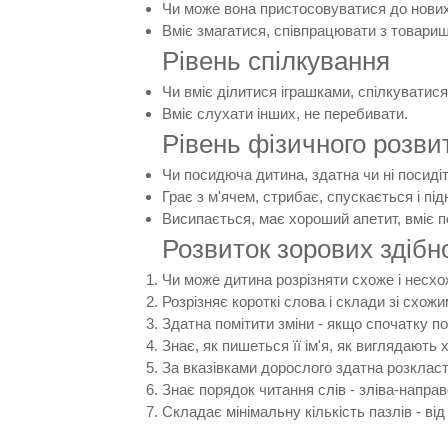
Чи може вона пристосовуватися до нових 
Вміє змагатися, співпрацювати з товари
Рівень спілкування
Чи вміє ділитися іграшками, спілкуватися
Вміє слухати інших, не перебивати.
Рівень фізичного розви
Чи посидюча дитина, здатна чи ні посидіт
Грає з м'ячем, стрибає, спускається і пі
Висипається, має хороший апетит, вміє п
Розвиток зорових здібн
Чи може дитина розрізняти схоже і несхо
Розрізняє короткі слова і склади зі схожим з
Здатна помітити зміни - якщо спочатку по
Знає, як пишеться її ім'я, як виглядають 
За вказівками дорослого здатна розкласт
Знає порядок читання слів - зліва-направ
Складає мінімальну кількість пазлів - від