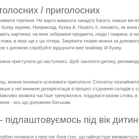
голосних / приголосних
явити терпіння. Не варто вимагати занадто багато, інакше він вт
укву окремо. Наприклад, буква А. Назвіть її, покажіть, як вона в
ажіть картинки, на яких зображені предмети, люди і тварини, в н
лова, в яких ще є ця літера. Закріпити теорію можна за допомого
зом з дитиною спробуйте відшукати вже знайому їй букву.
 можна приступати до наступного. Щоб захопити дитину, рекоменд
ктиці, можна починати освоювати приголосні. Спочатку познайомте 
накше у неї виникне дезорієнтація в процесі з'єднання складів у
 Важливо якомога частіше тренуватися, згадувати разом слова, в 
рпіння - ось що допоможе батькам.
- підлаштовуємось під вік дити
трібно починати з простих букв (тих, що найчастіше вживаються 