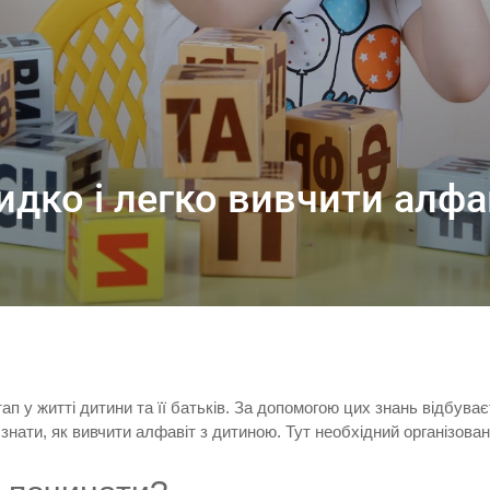
идко і легко вивчити алфа
тап у житті дитини та її батьків. За допомогою цих знань відбуває
нати, як вивчити алфавіт з дитиною. Тут необхідний організован