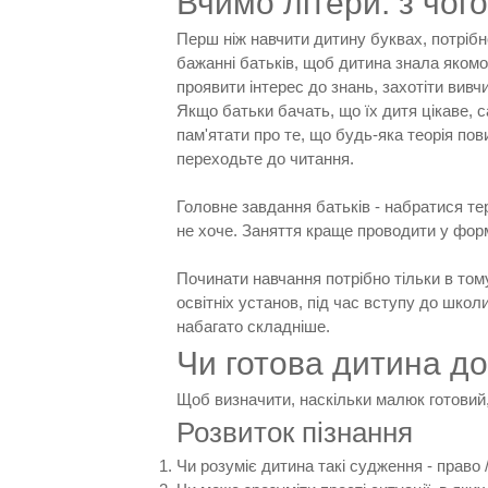
Вчимо літери: з чог
Перш ніж навчити дитину буквах, потрібно
бажанні батьків, щоб дитина знала яком
проявити інтерес до знань, захотіти вив
Якщо батьки бачать, що їх дитя цікаве, 
пам'ятати про те, що будь-яка теорія пов
переходьте до читання.
Головне завдання батьків - набратися те
не хоче. Заняття краще проводити у форм
Починати навчання потрібно тільки в том
освітніх установ, під час вступу до школ
набагато складніше.
Чи готова дитина д
Щоб визначити, наскільки малюк готовий,
Розвиток пізнання
Чи розуміє дитина такі судження - право / 