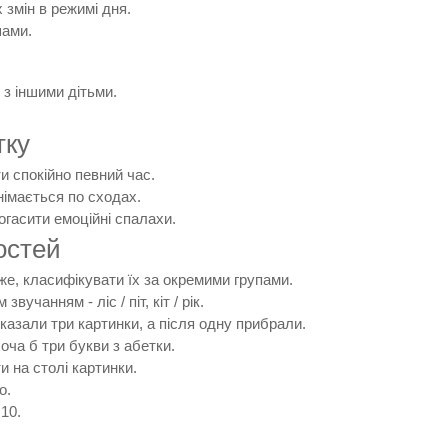
змін в режимі дня.
шами.
 з іншими дітьми.
тку
и спокійно певний час.
днімається по сходах.
огасити емоційні спалахи.
остей
же, класифікувати їх за окремими групами.
вучанням - ліс / піт, кіт / рік.
казали три картинки, а після одну прибрали.
хоча б три букви з абетки.
и на столі картинки.
о.
 10.