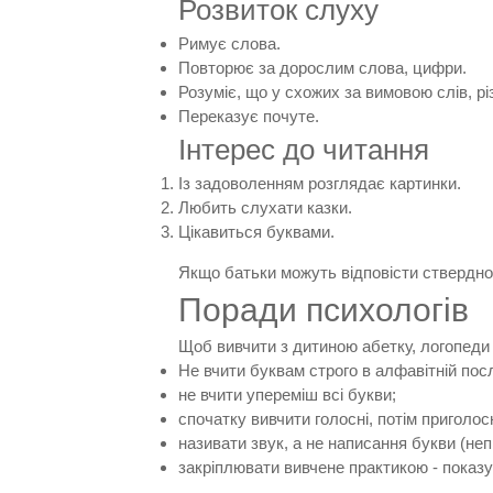
Розвиток слуху
Римує слова.
Повторює за дорослим слова, цифри.
Розуміє, що у схожих за вимовою слів, різ
Переказує почуте.
Інтерес до читання
Із задоволенням розглядає картинки.
Любить слухати казки.
Цікавиться буквами.
Якщо батьки можуть відповісти ствердно
Поради психологів
Щоб вивчити з дитиною абетку, логопеди
Не вчити буквам строго в алфавітній посл
не вчити упереміш всі букви;
спочатку вивчити голосні, потім приголосн
називати звук, а не написання букви (неп
закріплювати вивчене практикою - показу