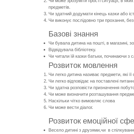
Чи може зрозуміти прості ситуації, в яки
предметів.
Чи здатний додумати кінець казки або іст
Чи виконує послідовно три прохання, без
Базові знання
Чи бувала дитина на пошті, в магазині, зо
Відвідувала бібліотеку.
Чи читали їй казки батьки, починаючи з с
Розвиток мовлення
Чи легко дитина називає предмети, які її
Чи легко відповідає на поставлені питанн
Чи здатна розповісти призначення побуто
Чи може визначити розташування предметів
Наскільки чітко вимовляє слова
Чи може вести діалог.
Розвиток емоційної сф
Весело дитині з друзями,чи в спілкуванн