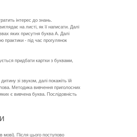
ратить інтерес до знань.
иглядає на листі, як її написати. Далі
азвах яких присутня буква А. Далі
ю практики - під час прогулянок
ується придбати картки з буквами,
дитину зі звуком, далі покажіть їй
 слова. Методика вивчення приголосних
яких є вивчена буква. Послідовність
ни
в мові). Після цього поступово