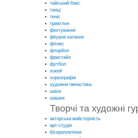
тайський бокс
танці
теніс
триатлон
фехтування
фігурне катання
фітнес
флорбол
фристайл
футбол
хокей
хореографія
художня гімнастика
шахи
шашки
Творчі та художні гу
акторська майстерність
арт-студія
бісероплетіння