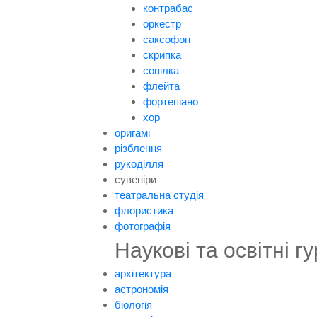
контрабас
оркестр
саксофон
скрипка
сопілка
флейта
фортепіано
хор
оригамі
різблення
рукоділля
сувеніри
театральна студія
флористика
фотографія
Наукові та освітні гу
архітектура
астрономія
біологія