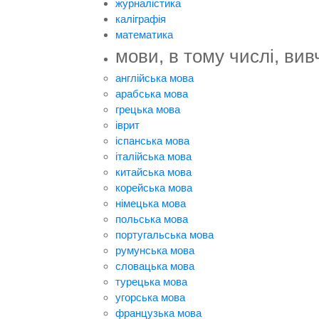
журналістика
каліграфія
математика
мови, в тому числі, вив
англійська мова
арабська мова
грецька мова
іврит
іспанська мова
італійська мова
китайська мова
корейська мова
німецька мова
польська мова
португальська мова
румунська мова
словацька мова
турецька мова
угорська мова
французька мова