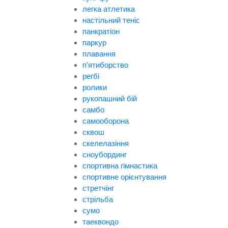
легка атлетика
настільний теніс
панкратіон
паркур
плавання
п'ятиборство
регбі
ролики
рукопашний бій
самбо
самооборона
сквош
скелелазіння
сноубординг
спортивна гімнастика
спортивне орієнтування
стретчінг
стрільба
сумо
таеквондо