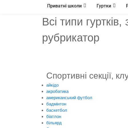
Приватні школи
Гуртки
Всі типи гуртків,
рубрикатор
Спортивні секції, кл
айкідо
акробатика
американський футбол
бадмінтон
баскетбол
біатлон
більярд