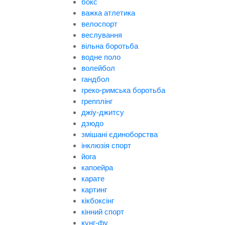
бокс
важка атлетика
велоспорт
веслування
вільна боротьба
водне поло
волейбол
гандбол
греко-римська боротьба
грепплінг
джіу-джитсу
дзюдо
змішані єдиноборства
інклюзія спорт
йога
капоейра
карате
картинг
кікбоксінг
кінний спорт
кунг-фу