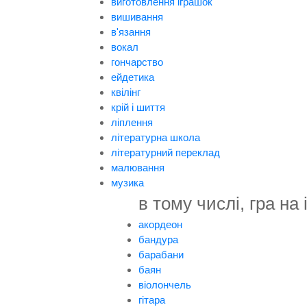
виготовлення іграшок
вишивання
в'язання
вокал
гончарство
ейдетика
квілінг
крій і шиття
ліплення
літературна школа
літературний переклад
малювання
музика
в тому числі, гра на
акордеон
бандура
барабани
баян
віолончель
гітара