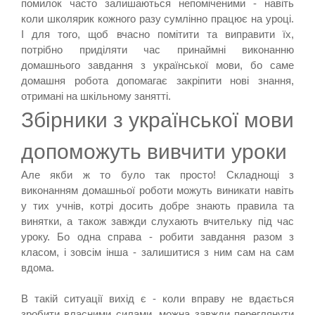
помилок часто залишаються непоміченими - навіть
коли школярик кожного разу сумлінно працює на уроці.
І для того, щоб вчасно помітити та виправити їх,
потрібно приділяти час принаймні виконанню
домашнього завдання з української мови, бо саме
домашня робота допомагає закріпити нові знання,
отримані на шкільному занятті.
Збірники з української мови
допоможуть вивчити уроки
Але якби ж то було так просто! Складнощі з
виконанням домашньої роботи можуть виникати навіть
у тих учнів, котрі досить добре знають правила та
винятки, а також завжди слухають вчительку під час
уроку. Бо одна справа - робити завдання разом з
класом, і зовсім інша - залишитися з ним сам на сам
вдома.
В такій ситуації вихід є - коли вправу не вдається
зробити власними силами, можна завжди переглянути