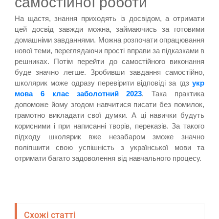
самостійної роботи
На щастя, знання приходять із досвідом, а отримати
цей досвід завжди можна, займаючись за готовими
домашніми завданнями. Можна розпочати опрацювання
нової теми, переглядаючи прості вправи за підказками в
решниках. Потім перейти до самостійного виконання
буде значно легше. Зробивши завдання самостійно,
школярик може одразу перевірити відповіді за гдз
укр
мова 6 клас заболотний 2023
. Така практика
допоможе йому згодом навчитися писати без помилок,
грамотно викладати свої думки. А ці навички будуть
корисними і при написанні творів, переказів. За такого
підходу школярик вже незабаром зможе значно
поліпшити свою успішність з української мови та
отримати багато задоволення від навчального процесу.
Схожі статті