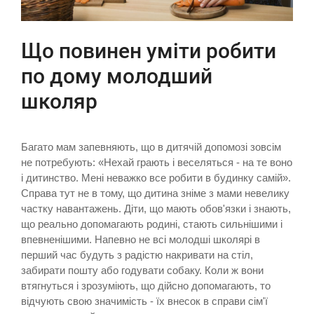
Що повинен уміти робити
по дому молодший
школяр
Багато мам запевняють, що в дитячій допомозі зовсім
не потребують: «Нехай грають і веселяться - на те воно
і дитинство. Мені неважко все робити в будинку самій».
Справа тут не в тому, що дитина зніме з мами невелику
частку навантажень. Діти, що мають обов'язки і знають,
що реально допомагають родині, стають сильнішими і
впевненішими. Напевно не всі молодші школярі в
перший час будуть з радістю накривати на стіл,
забирати пошту або годувати собаку. Коли ж вони
втягнуться і зрозуміють, що дійсно допомагають, то
відчують свою значимість - їх внесок в справи сім'ї