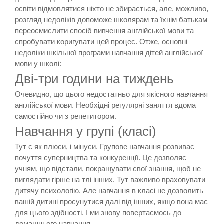
освіти відмовлятися ніхто не збирається, але, можливо,
розгляд недоліків допоможе школярам та їхнім батькам
переосмислити спосіб вивчення англійської мови та
спробувати коригувати цей процес. Отже, основні
недоліки шкільної програми навчання дітей англійської
мови у школі:
Дві-три години на тиждень
Очевидно, що цього недостатньо для якісного навчання
англійської мови. Необхідні регулярні заняття вдома
самостійно чи з репетитором.
Навчання у групі (класі)
Тут є як плюси, і мінуси. Групове навчання розвиває
почуття суперництва та конкуренції. Це дозволяє
учням, що відстали, покращувати свої знання, щоб не
виглядати гірше на тлі інших. Тут важливо враховувати
дитячу психологію. Але навчання в класі не дозволить
вашій дитині просунутися далі від інших, якщо вона має
для цього здібності. І ми знову повертаємось до
домашнього навчання.