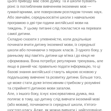
цього приводу має свою думку. Та й школи бувають
різні: із поглибленим вивченням іноземних мов —
гуманітарними, але поверховим розглядом точних наук.
Або звичайні, середньоосвітні школи з навчальною
програмою о дві-три години англійської мови на
тиждень. У цьому питанні слід покластися на переваги
самої дитини.
Складно сказати з упевненістю, коли доцільніше
починати вчити дитину іноземної мови, із середньої
школи або починаючи з перших класів. З одного боку, у
ранньому віці пам'ять дитини ще м'яка і до кінця не
сформована. Вона потребує регулярних тренувань, але
якщо в ранній час правильно подати інформацію, то ці
базові знання англійської стануть міцною основою у
подальшому вивченні та розвитку дитини. Більше того,
це може стати дуже інтенсивним стрибком у розумінні
та сприйнятті дитиною мови загалом.
Але, з іншого боку, існує консервативна думка, яка
полягає в тому, що дитину слід вивчати іноземній мові
(або мовам), починаючи із середньої школи, п'ятого-
шостого класу. Адже, як можна вивчати і, найголовніше,