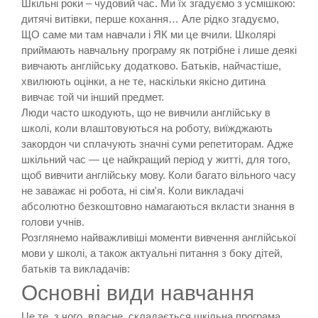
Шкільні роки – чудовий час. Ми їх згадуємо з усмішкою:
дитячі витівки, перше кохання… Але рідко згадуємо,
ЩО саме ми там навчали і ЯК ми це вчили. Школярі
приймають навчальну програму як потрібне і лише деякі
вивчають англійську додатково. Батьків, найчастіше,
хвилюють оцінки, а не те, наскільки якісно дитина
вивчає той чи інший предмет.
Люди часто шкодують, що не вивчили англійську в
школі, коли влаштовуються на роботу, виїжджають
закордон чи сплачують значні суми репетиторам. Адже
шкільний час — це найкращий період у житті, для того,
щоб вивчити англійську мову. Коли багато вільного часу
не заважає ні робота, ні сім'я. Коли викладачі
абсолютно безкоштовно намагаються вкласти знання в
голови учнів.
Розглянемо найважливіші моменти вивчення англійської
мови у школі, а також актуальні питання з боку дітей,
батьків та викладачів:
Основні види навчання
Це те, з чого, власне, складається шкільна програма