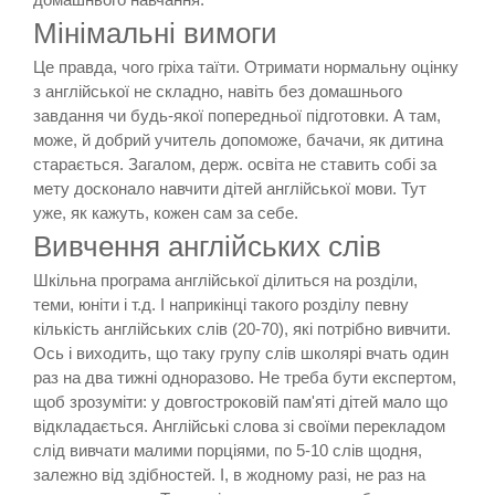
Мінімальні вимоги
Це правда, чого гріха таїти. Отримати нормальну оцінку
з англійської не складно, навіть без домашнього
завдання чи будь-якої попередньої підготовки. А там,
може, й добрий учитель допоможе, бачачи, як дитина
старається. Загалом, держ. освіта не ставить собі за
мету досконало навчити дітей англійської мови. Тут
уже, як кажуть, кожен сам за себе.
Вивчення англійських слів
Шкільна програма англійської ділиться на розділи,
теми, юніти і т.д. І наприкінці такого розділу певну
кількість англійських слів (20-70), які потрібно вивчити.
Ось і виходить, що таку групу слів школярі вчать один
раз на два тижні одноразово. Не треба бути експертом,
щоб зрозуміти: у довгостроковій пам'яті дітей мало що
відкладається. Англійські слова зі своїми перекладом
слід вивчати малими порціями, по 5-10 слів щодня,
залежно від здібностей. І, в жодному разі, не раз на