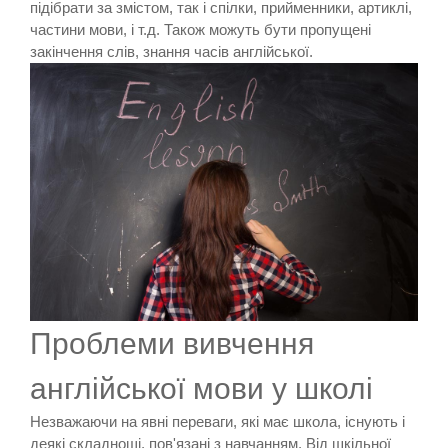
підібрати за змістом, так і спілки, прийменники, артиклі,
частини мови, і т.д. Також можуть бути пропущені
закінчення слів, знання часів англійської.
Проблеми вивчення
англійської мови у школі
Незважаючи на явні переваги, які має школа, існують і
деякі складнощі, пов'язані з навчанням. Від шкільної