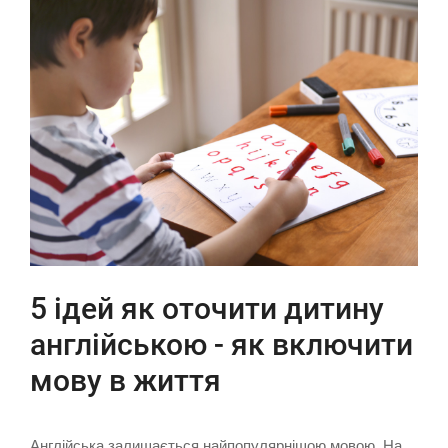
5 ідей як оточити дитину
англійською - як включити
мову в життя
Англійська залишається найпопулярнішою мовою. На