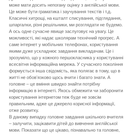
може мати досить непогану оцінку з англійської мови.
Це може бути граматика і заучування текстів і т.д.
Класичні хитрощі, на кшталт списування, підглядання,
шпаргалки, різні решільники, ми розглядати не будемо.
А ось одне сучасне явище заслуговує на увагу. Це
можливості, які надає школярам технічний прогрес. А
саме інтернет у мобільних телефонах, користування
якими дуже ускладнює завдання викладачам. Це і
зрозуміло, що у кожного першокласника у користуванні
всесвітня інформаційна мережа. У сучасного покоління
формується інша свідомість, яка полягає в тому, що в
житті не обов'язково щось вчити і багато знати. А
головне – це вміння швидко знайти потрібну
інформацію в інтернеті. Якось обмежити чи заборонити
користування інтернетом теж буде не зовсім
правильним, адже це джерело корисної інформації,
отже розвитку.
В даному випадку головне завдання шкільного вчителя
– залучити, зацікавити дітей до вивчення англійської
мови. Показати що це цікаво, пізнавально та головне,