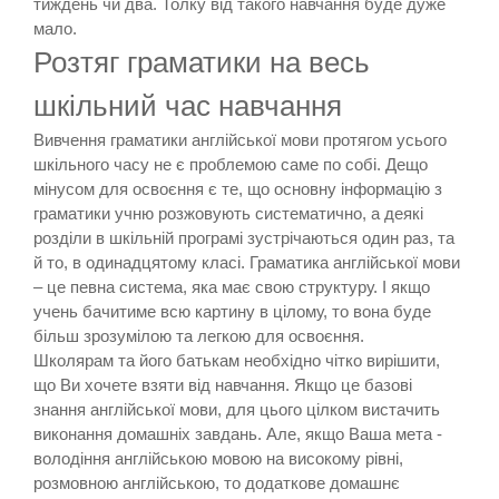
тиждень чи два. Толку від такого навчання буде дуже
мало.
Розтяг граматики на весь
шкільний час навчання
Вивчення граматики англійської мови протягом усього
шкільного часу не є проблемою саме по собі. Дещо
мінусом для освоєння є те, що основну інформацію з
граматики учню розжовують систематично, а деякі
розділи в шкільній програмі зустрічаються один раз, та
й то, в одинадцятому класі. Граматика англійської мови
– це певна система, яка має свою структуру. І якщо
учень бачитиме всю картину в цілому, то вона буде
більш зрозумілою та легкою для освоєння.
Школярам та його батькам необхідно чітко вирішити,
що Ви хочете взяти від навчання. Якщо це базові
знання англійської мови, для цього цілком вистачить
виконання домашніх завдань. Але, якщо Ваша мета -
володіння англійською мовою на високому рівні,
розмовною англійською, то додаткове домашнє