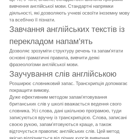
вивчення англійської мови. Стандартні напрямки
діяльності, які дозволяють учневі освоїти іноземну мову
та всебічно її пізнати.
Завчання англійських текстів із
перекладом напам'ять
Дозволяє зрозуміти структуру речень та запам'ятати
основні граматичні правила, вивчити деякі
фразеологізми англійської мови.
Заучування слів англійською
Розширює словниковий запас. Транскрипція допомагає
покращити вимову.
Дуже ефективним методом запам'ятовування
британських слів у школі вважається ведення свого
словника. Усі слова, дані шкільною програмою, туди
записуються вручну із транскрипцією. Слова, записані
своєю рукою, запам'ятовуються краще, а також
відточується правопис англійських слів. Цей метод
якісно відрізняється від різних курсів вивчення