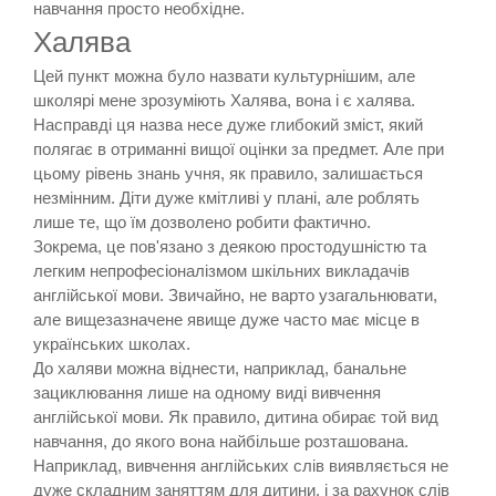
навчання просто необхідне.
Халява
Цей пункт можна було назвати культурнішим, але
школярі мене зрозуміють Халява, вона і є халява.
Насправді ця назва несе дуже глибокий зміст, який
полягає в отриманні вищої оцінки за предмет. Але при
цьому рівень знань учня, як правило, залишається
незмінним. Діти дуже кмітливі у плані, але роблять
лише те, що їм дозволено робити фактично.
Зокрема, це пов'язано з деякою простодушністю та
легким непрофесіоналізмом шкільних викладачів
англійської мови. Звичайно, не варто узагальнювати,
але вищезазначене явище дуже часто має місце в
українських школах.
До халяви можна віднести, наприклад, банальне
зациклювання лише на одному виді вивчення
англійської мови. Як правило, дитина обирає той вид
навчання, до якого вона найбільше розташована.
Наприклад, вивчення англійських слів виявляється не
дуже складним заняттям для дитини, і за рахунок слів