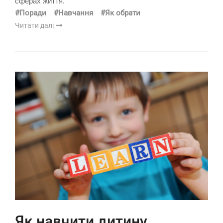
сферах життя.
#Поради
#Навчання
#Як обрати
Читати далі
Як навчити дитину