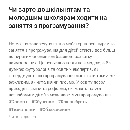
Чи варто дошкільнятам та
молодшим школярам ходити на
заняття з програмування?
Не можна заперечувати, що майстер-класи, курси та
заняття з програмування для дітей стають все більш
поширеним елементом базового розвитку
наймолодших. Це пов’язано не лише з модою, а й з
думкою футурологів та освітніх експертів, які
стверджують, що програмування має стати таким же
важливим, як читання чи письмо. У освіту поволі
приходять зміни та реформи, які мають на меті
познайомити дітей з можливостями програмування.
#Советы
#Обучение
#Как выбрать
#Технологии
#Образование
Читати далі