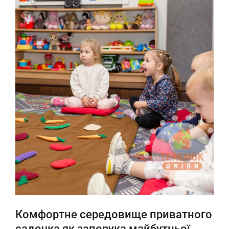
Комфортне середовище приватного
садочка як запорука майбутньої