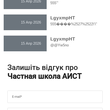
15 Апр 2026
555'"
LgyxmpHT
15 Апр 2026
555����%2527%2522\'\"
LgyxmpHT
15 Апр 2026
@@Yw5no
Залишіть відгук про
Частная школа АИСТ