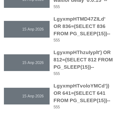
waitfor delay '0:0:15' --
555
LgyxmpHTMD47ZILd'
OR 836=(SELECT 836
15 Апр 2026
FROM PG_SLEEP(15))--
555
LgyxmpHThzuIyplt') OR
812=(SELECT 812 FROM
15 Апр 2026
PG_SLEEP(15))--
555
LgyxmpHTvoloYMCd'))
OR 641=(SELECT 641
15 Апр 2026
FROM PG_SLEEP(15))--
555