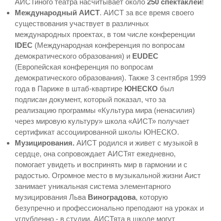
АИСТиного театра насчитывает около
250 спектаклей
!
Международный АИСТ
. АИСТ за все время своего
существования участвует в различных
международных проектах, в том числе конференции
IDEC
(Международная конференция по вопросам
демократического образования) и
EUDEC
(Европейская конференция по вопросам
демократического образования). Также 3 сентября 1999
года в Париже в штаб-квартире
ЮНЕСКО
был
подписан документ, который показал, что за
реализацию программы «Культура мира (ненасилия)
через мировую культуру» школа «АИСТ» получает
сертификат ассоциированной школы ЮНЕСКО.
Музицирования.
АИСТ родился и живет с музыкой в ​​
сердце, она сопровождает АИСТят ежедневно,
помогает увидеть и воспринять мир в гармонии и с
радостью. Огромное место в музыкальной жизни Аист
занимает уникальная система элементарного
музицирования Льва
Виноградова
, которую
безупречно и профессионально преподают на уроках и
углубленно - в студии. АИСТята в школе могут