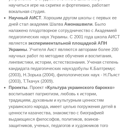
научиться игре на скрипке и фортепиано, работает
вокальная студия.
Научный АИСТ
. Хорошим другом школы с первых ее
дней стал академик Шалва
Амонашвили
. Было
налажено плодотворное сотрудничество с Академией
педагогических наук Украины. С 2001 года школа АИСТ
является
экспериментальной площадкой АПН
Украины
. Учителя Аист являются авторами более 200
научных работ по методике обучения и воспитания,
лингвистики, истории, естествознания. Ученая степень
кандидата педагогических наукздобулы К.Балтремус
(2003), Н.Зорька (2004), филологических наук - Н.Пьяст
(2003), Т.Ткачук (2009).
Проекты
. Проект «
Культура украинского барокко
»
воспитывает патриотизм, любовь к истории,
традициям, духовным и культурным ценностям
украинского народа, имеет целью погружения детей в
ценности казачества, знакомство с биографией
выдающихся философов, политиков, воинов-
защитников, ученых, педагогов и художников того