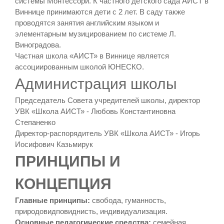
системы Монтессори. К частного детского сада АИСТ в
Виннице принимаются дети с 2 лет. В саду также
проводятся занятия английским языком и
элементарным музицированием по системе Л.
Виноградова.
Частная школа «АИСТ» в Виннице является
ассоциированным школой ЮНЕСКО.
Администрация школы
Председатель Совета учредителей школы, директор
УВК «Школа АИСТ» - Любовь Константиновна
Степаненко
Директор-распорядитель УВК «Школа АИСТ» - Игорь
Иосифович Казьмирук
ПРИНЦИПЫ И
КОНЦЕПЦИЯ
Главные принципы:
свобода, гуманность,
природовидповиднисть, индивидуализация.
Основные педагогические средства:
семейная