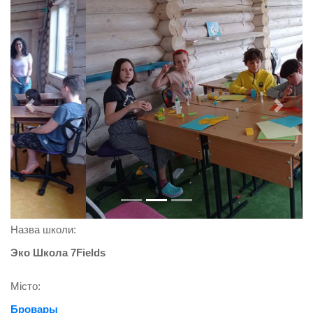
Previous
Next
Назва школи:
Эко Школа 7Fields
Місто:
Бровары