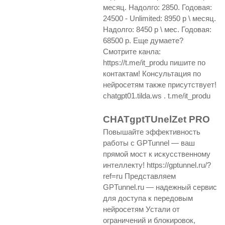
месяц. Надолго: 2850. Годовая:
24500 - Unlimited: 8950 р \ месяц.
Надолго: 8450 р \ мес. Годовая:
68500 р. Еще думаете?
Смотрите канла:
https://t.me/it_produ пишите по
контактам! Консультация по
нейросетям также присутствует!
chatgpt01.tilda.ws . t.me/it_produ
CHATgptTUnelZet PRO
Повышайте эффективность
работы с GPTunnel — ваш
прямой мост к искусственному
интеллекту! https://gptunnel.ru/?
ref=ru Представляем
GPTunnel.ru — надежный сервис
для доступа к передовым
нейросетям Устали от
ограничений и блокировок,