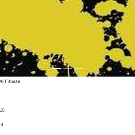
б Fitbaza
15
14