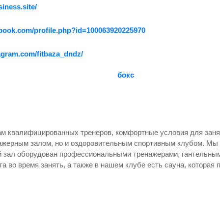
siness.site/
ebook.com/profile.php?id=100063920225970
agram.com/fitbaza_dndz/
бокс
Вам квалифицированных тренеров, комфортные условия для зан
ажерным залом, но и оздоровительным спортивным клубом. Мы
 зал оборудован профессиональными тренажерами, гантельным
а во время занять, а также в нашем клубе есть сауна, которая