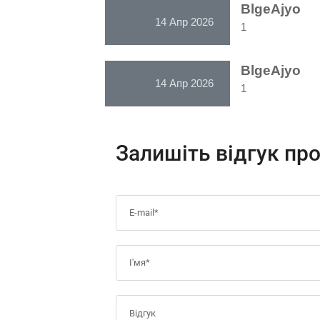
BlgeAjyo
14 Апр 2026
1
BlgeAjyo
14 Апр 2026
1
Залишіть відгук пр