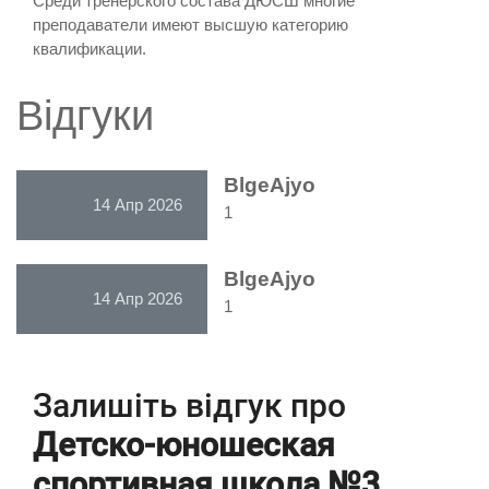
Среди тренерского состава ДЮСШ многие
преподаватели имеют высшую категорию
квалификации.
Відгуки
BlgeAjyo
14 Апр 2026
1
BlgeAjyo
14 Апр 2026
1
Залишіть відгук про
Детско-юношеская
спортивная школа №3