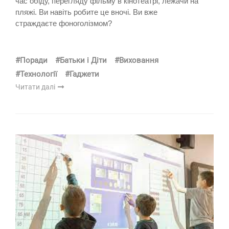
час обіду, перегляду фільму в кінотеатрі, лежачи на
пляжі. Ви навіть робите це вночі. Ви вже
страждаєте фоноголізмом?
#Поради
#Батьки і Діти
#Виховання
#Технології
#Гаджети
Читати далі