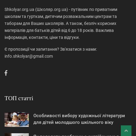
Shkolyar.org.ua (Школяр.org.ua) - путівник по приватним
школам та гурткам, дитячим розважальним центрам та
таборам для Ваших школярів. А також, безліч корисних
матеріалів для батьків дітей від 6 до 18 років. Важлива
інформація, контакти, ціни та відгуки.
Є пропозиції чи запитання? Зв'язатися з нами:
info.shkolyar@gmail.com
ТОП статті
Особливості вибору художньої літератури
для дітей молодшого шкільного віку