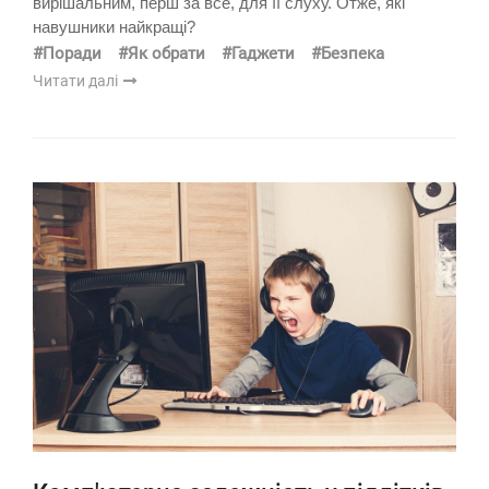
вирішальним, перш за все, для її слуху. Отже, які
навушники найкращі?
#Поради
#Як обрати
#Гаджети
#Безпека
Читати далі