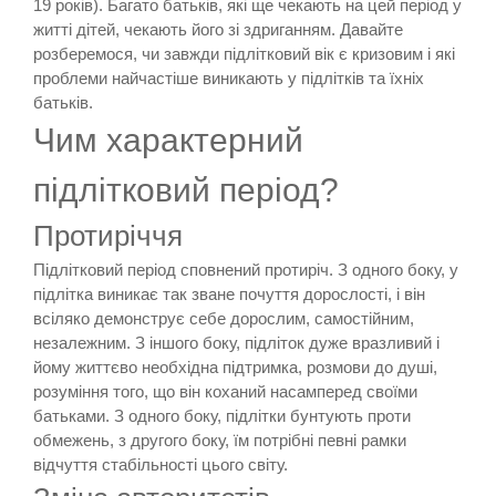
19 років). Багато батьків, які ще чекають на цей період у
житті дітей, чекають його зі здриганням. Давайте
розберемося, чи завжди підлітковий вік є кризовим і які
проблеми найчастіше виникають у підлітків та їхніх
батьків.
Чим характерний
підлітковий період?
Протиріччя
Підлітковий період сповнений протиріч. З одного боку, у
підлітка виникає так зване почуття дорослості, і він
всіляко демонструє себе дорослим, самостійним,
незалежним. З іншого боку, підліток дуже вразливий і
йому життєво необхідна підтримка, розмови до душі,
розуміння того, що він коханий насамперед своїми
батьками. З одного боку, підлітки бунтують проти
обмежень, з другого боку, їм потрібні певні рамки
відчуття стабільності цього світу.