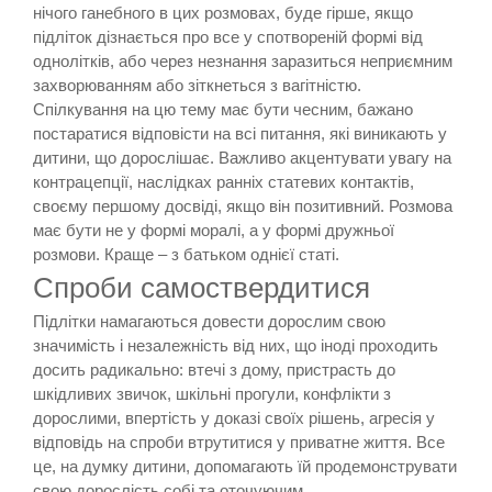
нічого ганебного в цих розмовах, буде гірше, якщо
підліток дізнається про все у спотвореній формі від
однолітків, або через незнання заразиться неприємним
захворюванням або зіткнеться з вагітністю.
Спілкування на цю тему має бути чесним, бажано
постаратися відповісти на всі питання, які виникають у
дитини, що дорослішає. Важливо акцентувати увагу на
контрацепції, наслідках ранніх статевих контактів,
своєму першому досвіді, якщо він позитивний. Розмова
має бути не у формі моралі, а у формі дружньої
розмови. Краще – з батьком однієї статі.
Спроби самоствердитися
Підлітки намагаються довести дорослим свою
значимість і незалежність від них, що іноді проходить
досить радикально: втечі з дому, пристрасть до
шкідливих звичок, шкільні прогули, конфлікти з
дорослими, впертість у доказі своїх рішень, агресія у
відповідь на спроби втрутитися у приватне життя. Все
це, на думку дитини, допомагають їй продемонструвати
свою дорослість собі та оточуючим.