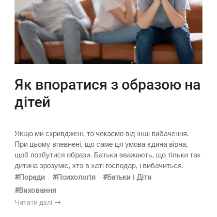
Як впоратися з образою на
дітей
Якщо ми скривджені, то чекаємо від інші вибачення.
При цьому впевнені, що саме ця умова єдина вірна,
щоб позбутися образи. Батьки вважають, що тільки так
дитина зрозуміє, хто в хаті господар, і вибачиться.
#Поради
#Психологія
#Батьки і Діти
#Виховання
Читати далі