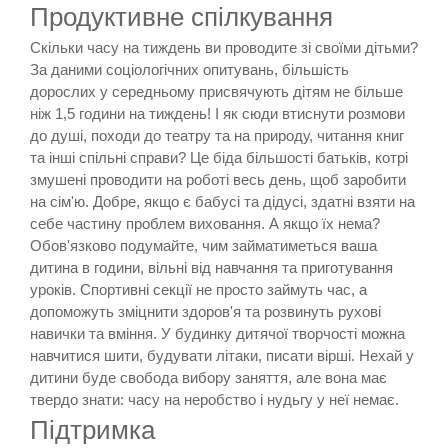
Продуктивне спілкування
Скільки часу на тиждень ви проводите зі своїми дітьми?
За даними соціологічних опитувань, більшість
дорослих у середньому присвячують дітям не більше
ніж 1,5 години на тиждень! І як сюди втиснути розмови
до душі, походи до театру та на природу, читання книг
та інші спільні справи? Це біда більшості батьків, котрі
змушені проводити на роботі весь день, щоб заробити
на сім'ю. Добре, якщо є бабусі та дідусі, здатні взяти на
себе частину проблем виховання. А якщо їх нема?
Обов'язково подумайте, чим займатиметься ваша
дитина в години, вільні від навчання та приготування
уроків. Спортивні секції не просто займуть час, а
допоможуть зміцнити здоров'я та розвинуть рухові
навички та вміння. У будинку дитячої творчості можна
навчитися шити, будувати літаки, писати вірші. Нехай у
дитини буде свобода вибору заняття, але вона має
твердо знати: часу на неробство і нудьгу у неї немає.
Підтримка