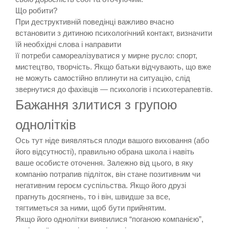
Що робити?
При деструктивній поведінці важливо вчасно
встановити з дитиною психологічний контакт, визначити
їй необхідні слова і направити
її потреби самореалізуватися у мирне русло: спорт,
мистецтво, творчість. Якщо батьки відчувають, що вже
не можуть самостійно вплинути на ситуацію, слід
звернутися до фахівців — психологів і психотерапевтів.
Бажання злитися з групою
однолітків
Ось тут ніде виявляться плоди вашого виховання (або
його відсутності), правильно обрана школа і навіть
ваше особисте оточення. Залежно від цього, в яку
компанію потрапив підліток, він стане позитивним чи
негативним героєм суспільства. Якщо його друзі
прагнуть досягнень, то і він, швидше за все,
тягтиметься за ними, щоб бути прийнятим.
Якщо його однолітки виявилися “поганою компанією”,