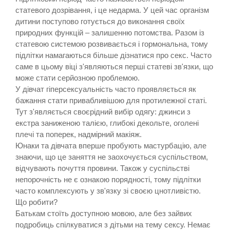
статевого дозрівання, і це недарма. У цей час організм
дитини поступово готується до виконання своїх
природних функцій – залишенню потомства. Разом із
статевою системою розвивається і гормональна, тому
підлітки намагаються більше дізнатися про секс. Часто
саме в цьому віці з'являються перші статеві зв'язки, що
може стати серйозною проблемою.
У дівчат гіперсексуальність часто проявляється як
бажання стати привабливішою для протилежної статі.
Тут з'являється своєрідний вибір одягу: джинси з
екстра заниженою талією, глибокі декольте, оголені
плечі та поперек, надмірний макіяж.
Юнаки та дівчата вперше пробують мастурбацію, але
знаючи, що це заняття не заохочується суспільством,
відчувають почуття провини. Також у суспільстві
непорочність не є ознакою порядності, тому підлітки
часто комплексують у зв'язку зі своєю цнотливістю.
Що робити?
Батькам стоїть доступною мовою, але без зайвих
подробиць спілкуватися з дітьми на тему сексу. Немає