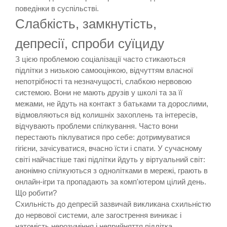
поведінки в суспільстві.
Слабкість, замкнутість,
депресії, спроби суїциду
З цією проблемою соціалізації часто стикаються
підлітки з низькою самооцінкою, відчуттям власної
непотрібності та незначущості, слабкою нервовою
системою. Вони не мають друзів у школі та за її
межами, не йдуть на контакт з батьками та дорослими,
відмовляються від колишніх захоплень та інтересів,
відчувають проблеми спілкування. Часто вони
перестають піклуватися про себе: дотримуватися
гігієни, зачісуватися, вчасно їсти і спати. У сучасному
світі найчастіше такі підлітки йдуть у віртуальний світ:
анонімно спілкуються з однолітками в мережі, грають в
онлайн-ігри та пропадають за комп'ютером цілий день.
Що робити?
Схильність до депресій зазвичай викликана схильністю
до нервової системи, але загострення виникає і
натомість нерозуміння і неприйняття підлітка