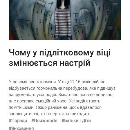
Чому у підлітковому віці
змінюється настрій
У всьому винні гормони. У віці 11-16 років дійсно
відбувається гормональна перебудова, яка підвищує
напруженість усіх подій. Змістовно вона не впливає,
але посилює емоційний хаос. Усі події стають
помітнішими. Якщо раніше на щось вдавалося
заплющити очі, то тепер так не виходить.
#Поради
#Психологія
#Батьки і Діти
#Виховання