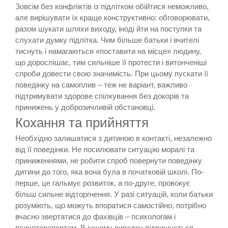
Зовсім без конфліктів із підлітком обійтися неможливо,
але вирішувати їх краще конструктивно: обговорювати,
разом шукати шляхи виходу, іноді йти на поступки та
слухати думку підлітка. Чим більше батьки і вчителі
тиснуть і намагаються «поставити на місце» людину,
що дорослішає, тим сильніше її протести і витонченіші
спроби довести свою значимість. При цьому пускати її
поведінку на самоплив – теж не варіант, важливо
підтримувати здорове спілкування без докорів та
принижень у доброзичливій обстановці.
Кохання та прийняття
Необхідно залишатися з дитиною в контакті, незалежно
від її поведінки. Не посилювати ситуацію моралі та
приниженнями, не робити спроб повернути поведінку
дитини до того, яка вона була в початковій школі. По-
перше, це гальмує розвиток, а по-друге, провокує
більш сильне відторгнення. У разі ситуацій, коли батьки
розуміють, що можуть впоратися самостійно, потрібно
вчасно звертатися до фахівців – психологам і
психотерапевтам. В іншому випадку підвищується