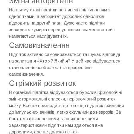
Зміна авторитетів
На цьому етапі підлітки поглинені спілкуванням з
однолітками, а авторитет дорослих однолітків
відходить на другий план. Дуже часто підлітки
знаходять кумирів серед успішних знаменитостей і
намагаються наслідувати їх.
Самовизначення
Підліток активно самовиражається та шукає відповіді
на запитання «Хто я? Який я? У цей час відбувається
становлення особистості та професійне
самовизначення.
Стрімкий розвиток
В організмі підлітка відбуваються бурхливі фізіологічні
зміни: гормональні сплески, нерівномірний розвиток
мозку. Все це призводить до того, що підліток схильний
до імпульсних вчинків, легко схильний до неврозів. За
багатьма фізіологічними та психологічними
характеристиками підлітки нам здаються вже
дорослими, але це далеко не так.