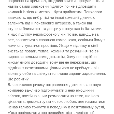
націленої на кримінал, шкідливі звички, прогули школи,
навіть самий зразковий підліток почне відповідати
компанії із тією ж метою – бути прийнятим. Психологи
вважають, що вибір тієї чи іншої компанії дитиною
залежить від її початкових інтересів, а також від
ступеня близькості та довіри у стосунках із батьками.
Якщо підлітку некомфортно у ній, то він, швидше за
все, зв'яжеться з «поганою компанією», оскільки йому з
ними спілкуватися простіше. Якщо ж підлітку в сім'ї
вистачає поваги, тепла, кохання та розуміння, то він
виростає вельми самодостатнім, йому не потрібно
нікому нічого доводити, тому він не переживає, що
підлітки з позитивними цілями його не приймуть: він
вірить у себе та спілкується лише заради задоволення.
Що робити?
Для зниження ризику потрапляння дитини в «погану»
компанію важливо підтримувати з нею емоційний
зв'язок, постійно з ним розмовляти на теми, що його
цікавлять, демонструвати свою любов, але намагатися
ненав'язливо тримати її поведінку в позитивному руслі,
м'яко повідомляти про неприйнятність девіантної