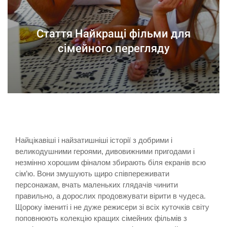
Стаття Найкращі фільми для
сімейного перегляду
Найцікавіші і найзатишніші історії з добрими і
великодушними героями, дивовижними пригодами і
незмінно хорошим фіналом збирають біля екранів всю
сім’ю. Вони змушують щиро співпереживати
персонажам, вчать маленьких глядачів чинити
правильно, а дорослих продовжувати вірити в чудеса.
Щороку імениті і не дуже режисери зі всіх куточків світу
поповнюють колекцію кращих сімейних фільмів з