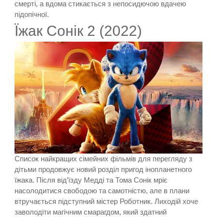
смерті, а вдома стикається з непосидючою вдачею
підопічної.
Їжак Сонік 2 (2022)
Список найкращих сімейних фільмів для перегляду з
дітьми продовжує новий розділ пригод інопланетного
їжака. Після від’їзду Медді та Тома Сонік мріє
насолодитися свободою та самотністю, але в плани
втручається підступний містер Роботник. Лиходій хоче
заволодіти магічним смарагдом, який здатний