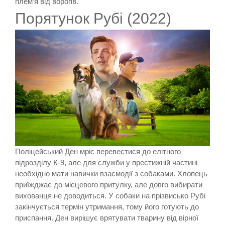
плем’я від ворогів.
Порятунок Рубі (2022)
Поліцейський Ден мріє перевестися до елітного
підрозділу К-9, але для служби у престижній частині
необхідно мати навички взаємодії з собаками. Хлопець
приїжджає до місцевого притулку, але довго вибирати
вихованця не доводиться. У собаки на прізвисько Рубі
закінчується термін утримання, тому його готують до
приспання. Ден вирішує врятувати тварину від вірної