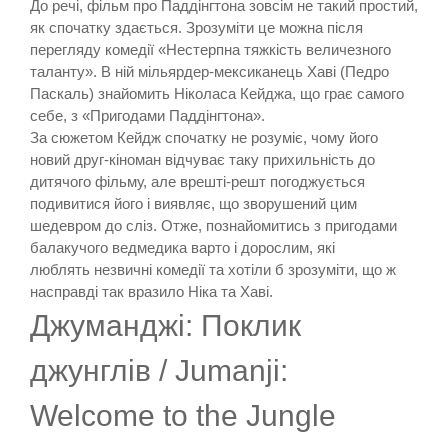
До речі, фільм про Паддінгтона зовсім не такий простий,
як спочатку здається. Зрозуміти це можна після
перегляду комедії «Нестерпна тяжкість величезного
таланту». В ній мільярдер-мексиканець Хаві (Педро
Паскаль) знайомить Ніколаса Кейджа, що грає самого
себе, з «Пригодами Паддінгтона».
За сюжетом Кейдж спочатку не розуміє, чому його
новий друг-кіноман відчуває таку прихильність до
дитячого фільму, але врешті-решт погоджується
подивитися його і виявляє, що зворушений цим
шедевром до сліз. Отже, познайомитись з пригодами
балакучого ведмедика варто і дорослим, які
люблять незвичні комедії та хотіли б зрозуміти, що ж
насправді так вразило Ніка та Хаві.
Джуманджі: Поклик
джунглів / Jumanji:
Welcome to the Jungle