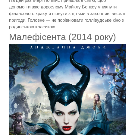
На цей раз Мері Поппінс прийшла в сім’ю, щоб
допомогти вже дорослому Майклу Бенксу уникнути
фінансового краху й пірнути з дітьми в захопливі веселі
пригоди. Головне — не порівнювати голлівудське кіно з
радянською класикою.
Малефісента (2014 року)