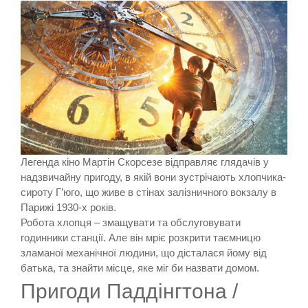
Легенда кіно Мартін Скорсезе відправляє глядачів у
надзвичайну пригоду, в якій вони зустрічають хлопчика-
сироту Г’юго, що живе в стінах залізничного вокзалу в
Парижі 1930-х років.
Робота хлопця – змащувати та обслуговувати
годинники станції. Але він мріє розкрити таємницю
зламаної механічної людини, що дісталася йому від
батька, та знайти місце, яке міг би назвати домом.
Пригоди Паддінгтона /