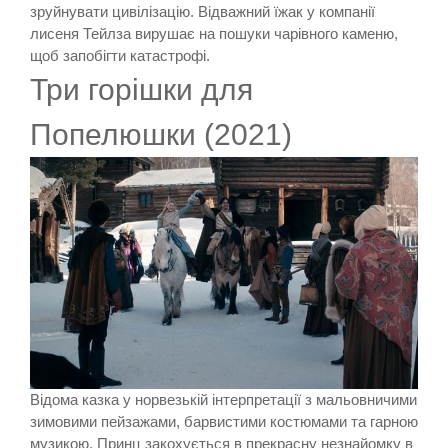
зруйнувати цивілізацію. Відважний їжак у компанії
лисеня Тейлза вирушає на пошуки чарівного каменю,
щоб запобігти катастрофі.
Три горішки для
Попелюшки (2021)
Відома казка у норвезькій інтерпретації з мальовничими
зимовими пейзажами, барвистими костюмами та гарною
музикою. Принц закохується в прекрасну незнайомку в