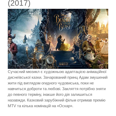
(2017)
Сучасний мюзикл є художньою адаптацією анімаційної
диснеївської казки. Зачарований принц Адам змушений
жити під виглядом огидного чудовиська, поки не
навчиться доброти та любові. Закляття потрібно зняти
до певного терміну, інакше його дія залишиться
назавжди. Казковий зарубіжний фільм отримав премію
MTV та кілька номінацій на «Оскар».