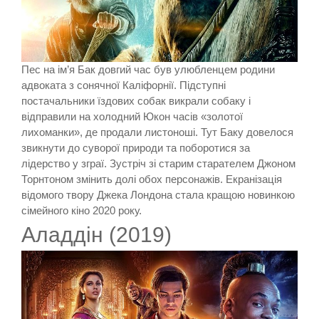
Пес на ім’я Бак довгий час був улюбленцем родини
адвоката з сонячної Каліфорнії. Підступні
постачальники їздових собак викрали собаку і
відправили на холодний Юкон часів «золотої
лихоманки», де продали листоноші. Тут Баку довелося
звикнути до суворої природи та поборотися за
лідерство у зграї. Зустріч зі старим старателем Джоном
Торнтоном змінить долі обох персонажів. Екранізація
відомого твору Джека Лондона стала кращою новинкою
сімейного кіно 2020 року.
Аладдін (2019)