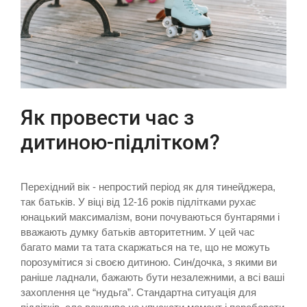
Як провести час з
дитиною-підлітком?
Перехідний вік - непростий період як для тинейджера,
так батьків. У віці від 12-16 років підлітками рухає
юнацький максималізм, вони почуваються бунтарями і
вважають думку батьків авторитетним. У цей час
багато мами та тата скаржаться на те, що не можуть
порозумітися зі своєю дитиною. Син/дочка, з якими ви
раніше ладнали, бажають бути незалежними, а всі ваші
захоплення це “нудьга”. Стандартна ситуація для