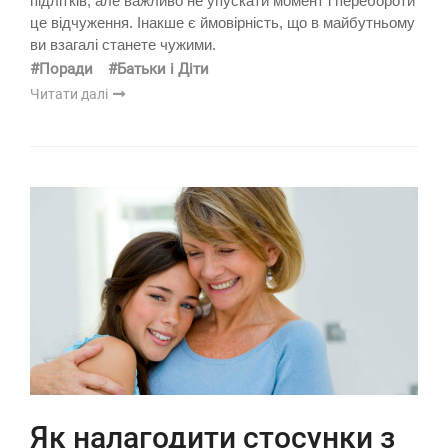
підлітків, але важливо не упускати момент і перебороти
це відчуження. Інакше є ймовірність, що в майбутньому
ви взагалі станете чужими.
#Поради
#Батьки і Діти
Читати далі
Як налагодити стосунки з