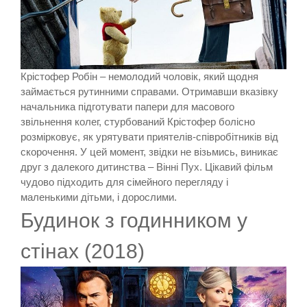
Крістофер Робін – немолодий чоловік, який щодня
займається рутинними справами. Отримавши вказівку
начальника підготувати папери для масового
звільнення колег, стурбований Крістофер болісно
розмірковує, як урятувати приятелів-співробітників від
скорочення. У цей момент, звідки не візьмись, виникає
друг з далекого дитинства – Вінні Пух. Цікавий фільм
чудово підходить для сімейного перегляду і
маленькими дітьми, і дорослими.
Будинок з годинником у
стінах (2018)