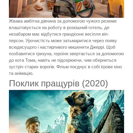
Жвава амбітна дівчина за допомогою чужого резюме
влаштовується на роботу в розкішний готель, де
незабаром має відбутися грандіозне весілля віп-
персон. Урочистість може затьмаритися через появу
всюдисущого і настирливого мишеняти Джеррі. Щоб
позбавитися гризуна, героїня звертається за допомогою
до кота Тома, навіть не підозрюючи, чим обернеться
зустріч старих ворогів. Фільм поєднує в собі ігрове кіно
та анімацію.
Поклик пращурів (2020)