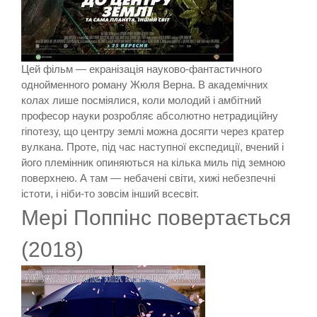
Цей фільм — екранізація науково-фантастичного
однойменного роману Жюля Верна. В академічних
колах лише посміялися, коли молодий і амбітний
професор науки розробляє абсолютно нетрадиційну
гіпотезу, що центру землі можна досягти через кратер
вулкана. Проте, під час наступної експедиції, вчений і
його племінник опиняються на кілька миль під земною
поверхнею. А там — небачені світи, хижі небезпечні
істоти, і ніби-то зовсім інший всесвіт.
Мері Поппінс повертається
(2018)