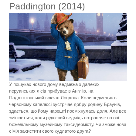
Paddington (2014)
У пошуках нового дому ведмежа з далеких
перуанських лісів прибуває в Англію, на
Паддінгтонський вокзал Лондона. Коли ведмедик в
червоному капелюсі зустрічає добру родину Браунів,
здається, що йому нарешті посміхнулась доля. Але все
змінюється, коли рідкісний ведмідь потрапляє на очі
божевільному музейному таксидермісту. Чи зможе нова
сім’я захистити свого кудлатого друга?