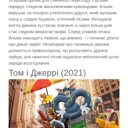
Яскравий фільм для сімейного перегляду з дітьми
порадує глядачів мальовничими краєвидами. Альма
вирушає на похорон улюбленого дідуся, який залишив
онуці у спадок будинок, оточений лісами. Неподалік
житла дівчина зустрічає вовченя, а через кілька днів
стає свідком авіакатастрофи. Серед уламків літака
Альма знаходить левеня, що вижило, – і починає дбати
про диких звірят. Незабаром про таємницю дівчини
дізнаються правоохоронці, які розлучають дружну
трійцю, але приятелі готові подолати небезпечний шлях
заради возз’єднання.
Том і Джеррі (2021)