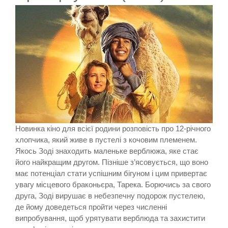
Новинка кіно для всієї родини розповість про 12-річного
хлопчика, який живе в пустелі з кочовим племенем.
Якось Зоді знаходить маленьке верблюжа, яке стає
його найкращим другом. Пізніше з’ясовується, що воно
має потенціал стати успішним бігуном і цим привертає
увагу місцевого браконьєра, Тарека. Борючись за свого
друга, Зоді вирушає в небезпечну подорож пустелею,
де йому доведеться пройти через численні
випробування, щоб урятувати верблюда та захистити