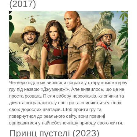
(2017)
Четверо підлітків вирішили пограти у стару комп’ютерну
гру під назвою «Джуманджі»
.
Але виявилось, що це не
проста розвага. Після вибору персонажів, хлопчики та
дівчата потрапляють у світ гри та опиняються у тілах
своїх дорослих аватарів. Щоб пройти гру та
повернутися до реального світу, вони повинні
відправитися у найнебезпечнішу пригоду свого життя.
Принц пустелі (2023)