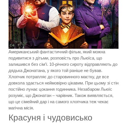
Американський фантастичний фільм, який можна
подивитися з дітьми, розповість про Льюїса, що
залишився без сім’ї. 10-річного сироту відправляють до
дядька Джонатана, у якого той раніше не бував.
Хлопчик потрапляє до старовинного маєтку, де все
довкола здається неймовірно цікавим. При цьому зі стін
постійно лунає цокання годинника. Незабаром Льюїс
розуміє, що Джонатан – чарівник. Також виявляється,
що це сімейний дар і на самого хлопчика теж чекає
магічна місія.
Красуня і чудовисько