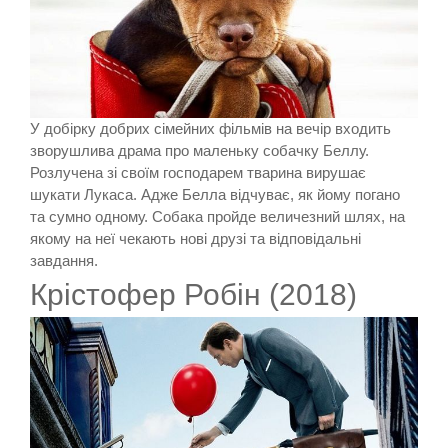
У добірку добрих сімейних фільмів на вечір входить
зворушлива драма про маленьку собачку Беллу.
Розлучена зі своїм господарем тварина вирушає
шукати Лукаса. Адже Белла відчуває, як йому погано
та сумно одному. Собака пройде величезний шлях, на
якому на неї чекають нові друзі та відповідальні
завдання.
Крістофер Робін (2018)