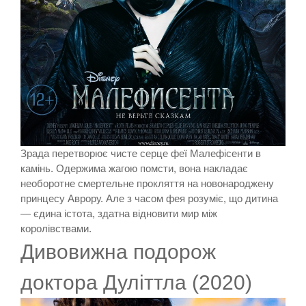
Зрада перетворює чисте серце феї Малефісенти в
камінь. Одержима жагою помсти, вона накладає
необоротне смертельне прокляття на новонароджену
принцесу Аврору. Але з часом фея розуміє, що дитина
— єдина істота, здатна відновити мир між
королівствами.
Дивовижна подорож
доктора Дуліттла (2020)