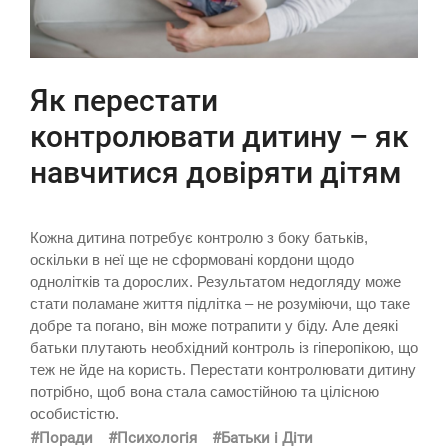
Як перестати
контролювати дитину – як
навчитися довіряти дітям
Кожна дитина потребує контролю з боку батьків,
оскільки в неї ще не сформовані кордони щодо
однолітків та дорослих. Результатом недогляду може
стати поламане життя підлітка – не розуміючи, що таке
добре та погано, він може потрапити у біду. Але деякі
батьки плутають необхідний контроль із гіперопікою, що
теж не йде на користь. Перестати контролювати дитину
потрібно, щоб вона стала самостійною та цілісною
особистістю.
#Поради
#Психологія
#Батьки і Діти