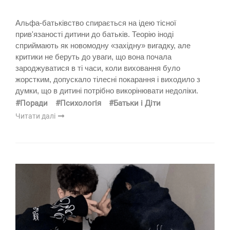
Альфа-батьківство спирається на ідею тісної
прив'язаності дитини до батьків. Теорію іноді
сприймають як новомодну «західну» вигадку, але
критики не беруть до уваги, що вона почала
зароджуватися в ті часи, коли виховання було
жорстким, допускало тілесні покарання і виходило з
думки, що в дитині потрібно викорінювати недоліки.
#Поради
#Психологія
#Батьки і Діти
Читати далі