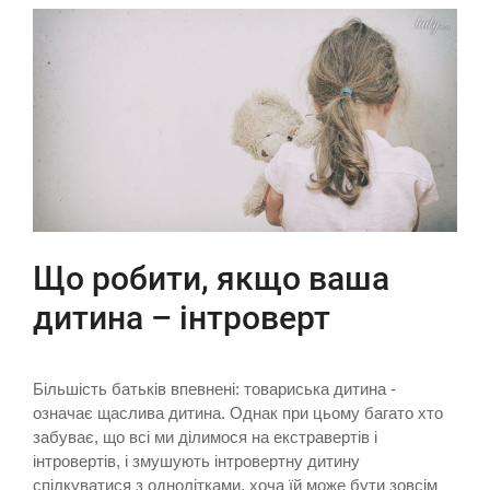
Що робити, якщо ваша
дитина – інтроверт
Більшість батьків впевнені: товариська дитина -
означає щаслива дитина. Однак при цьому багато хто
забуває, що всі ми ділимося на екстравертів і
інтровертів, і змушують інтровертну дитину
спілкуватися з однолітками, хоча їй може бути зовсім