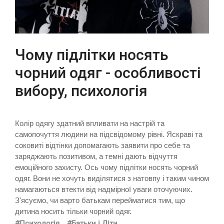
Чому підлітки носять
чорний одяг - особливості
вибору, психологія
Колір одягу здатний впливати на настрій та
самопочуття людини на підсвідомому рівні. Яскраві та
соковиті відтінки допомагають заявити про себе та
заряджають позитивом, а темні дають відчуття
емоційного захисту. Ось чому підлітки носять чорний
одяг. Вони не хочуть виділятися з натовпу і таким чином
намагаються втекти від надмірної уваги оточуючих.
З'ясуємо, чи варто батькам перейматися тим, що
дитина носить тільки чорний одяг.
#Психологія
#Батьки і Діти