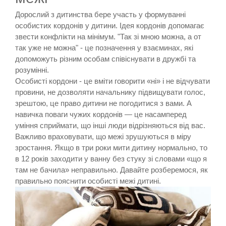
Дорослий з дитинства бере участь у формуванні
особистих кордонів у дитини. Ідея кордонів допомагає
звести конфлікти на мінімум. "Так зі мною можна, а от
так уже не можна" - це позначення у взаєминах, які
допоможуть різним особам співіснувати в дружбі та
розумінні.
Особисті кордони - це вміти говорити «ні» і не відчувати
провини, не дозволяти начальнику підвищувати голос,
зрештою, це право дитини не погодитися з вами. А
навичка поваги чужих кордонів — це насамперед
уміння сприймати, що інші люди відрізняються від вас.
Важливо враховувати, що межі зрушуються в міру
зростання. Якщо в три роки мити дитину нормально, то
в 12 років заходити у ванну без стуку зі словами «що я
там не бачила» неправильно. Давайте розберемося, як
правильно пояснити особисті межі дитині.