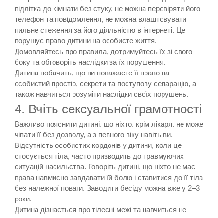
підлітка до кімнати без стуку, не можна перевіряти його
телефон та повідомлення, не можна влаштовувати
пильне стеження за його діяльністю в інтернеті. Це
порушує право дитини на особисте життя.
Домовляйтесь про правила, дотримуйтесь їх зі свого
боку та обговоріть наслідки за їх порушення.
Дитина побачить, що ви поважаєте її право на
особистий простір, секрети та поступову сепарацію, а
також навчиться розуміти наслідки своїх порушень.
4. Вчіть сексуальної грамотності
Важливо пояснити дитині, що ніхто, крім лікаря, не може
чіпати її без дозволу, а з певного віку навіть ви.
Відсутність особистих кордонів у дитини, коли це
стосується тіла, часто призводить до травмуючих
ситуацій насильства. Говоріть дитині, що ніхто не має
права навмисно завдавати їй болю і ставитися до її тіла
без належної поваги. Заводити бесіду можна вже у 2–3
роки.
Дитина дізнається про тілесні межі та навчиться не