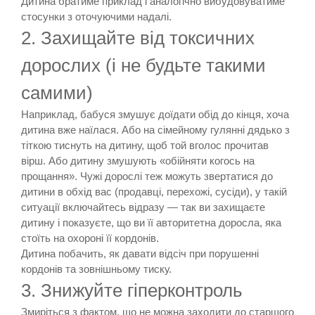
Дитина братиме приклад і аналогічно вибудовуватиме
стосунки з оточуючими надалі.
2. Захищайте від токсичних
дорослих (і не будьте такими
самими)
Наприклад, бабуся змушує доїдати обід до кінця, хоча
дитина вже наїлася. Або на сімейному гулянні дядько з
тіткою тиснуть на дитину, щоб той вголос прочитав
вірш. Або дитину змушують «обійняти когось на
прощання». Чужі дорослі теж можуть звертатися до
дитини в обхід вас (продавці, перехожі, сусіди), у такій
ситуації включайтесь відразу — так ви захищаєте
дитину і показуєте, що ви її авторитетна доросла, яка
стоїть на охороні її кордонів.
Дитина побачить, як давати відсіч при порушенні
кордонів та зовнішньому тиску.
3. Знижуйте гіперконтроль
Змиріться з фактом, що не можна заходити до старшого