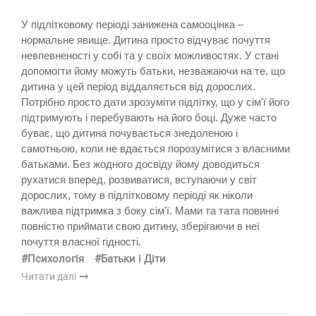
У підлітковому періоді занижена самооцінка –
нормальне явище. Дитина просто відчуває почуття
невпевненості у собі та у своїх можливостях. У стані
допомогти йому можуть батьки, незважаючи на те, що
дитина у цей період віддаляється від дорослих.
Потрібно просто дати зрозуміти підлітку, що у сім'ї його
підтримують і перебувають на його боці. Дуже часто
буває, що дитина почувається знедоленою і
самотньою, коли не вдається порозумітися з власними
батьками. Без жодного досвіду йому доводиться
рухатися вперед, розвиватися, вступаючи у світ
дорослих, тому в підлітковому періоді як ніколи
важлива підтримка з боку сім'ї. Мами та тата повинні
повністю приймати свою дитину, зберігаючи в неї
почуття власної гідності.
#Психологія
#Батьки і Діти
Читати далі