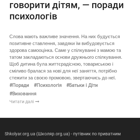
говорити дітям, — поради
психологів
Слова мають важливе значення. На них будується
позитивне ставлення, завдяки їм вибудовується
здорова самооцінка. Саме у спілкуванні з мамою та
татом закладаються основи дружнього спілкування.
Щоб дитина була життєрадісною, товариською і
сміливо бралася за нові для неї заняття, потрібно
стежити за своєю промовою, звертаючись до неї.
#Поради
#Психологія
#Батьки і Діти
#Виховання
Читати далі
Shkolyar.org.ua (Школяр.org.ua) - путівник по приватним