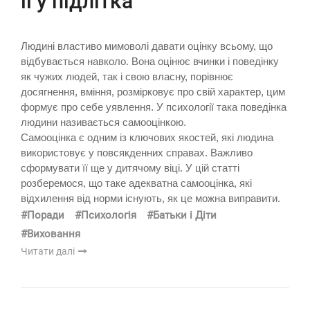
її у підлітка
Людині властиво мимоволі давати оцінку всьому, що
відбувається навколо. Вона оцінює вчинки і поведінку
як чужих людей, так і свою власну, порівнює
досягнення, вміння, розмірковує про свій характер, цим
формує про себе уявлення. У психології така поведінка
людини називається самооцінкою.
Самооцінка є одним із ключових якостей, які людина
використовує у повсякденних справах. Важливо
сформувати її ще у дитячому віці. У цій статті
розберемося, що таке адекватна самооцінка, які
відхилення від норми існують, як це можна виправити.
#Поради
#Психологія
#Батьки і Діти
#Виховання
Читати далі