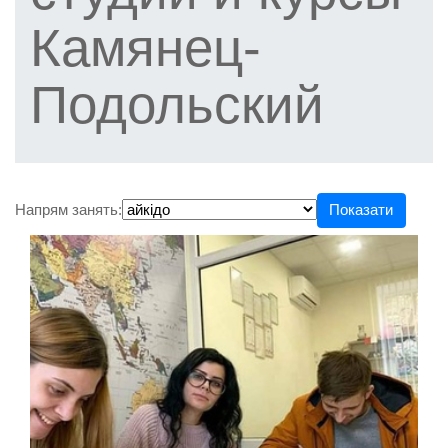
Камянец-
Подольский
Напрям занять:
Показати