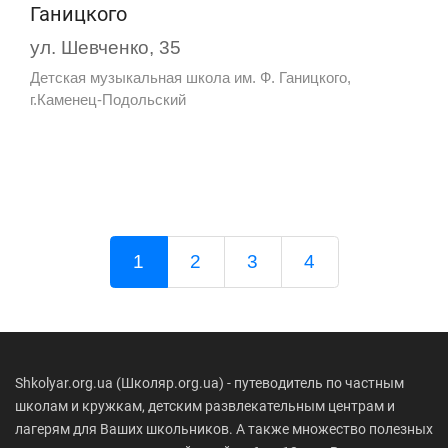
Ганицкого
ул. Шевченко, 35
Детская музыкальная школа им. Ф. Ганицкого,
г.Каменец-Подольский
1
2
3
4
Shkolyar.org.ua (Школяр.org.ua) - путеводитель по частным
школам и кружкам, детским развлекательным центрам и
лагерям для Ваших школьников. А также множество полезных