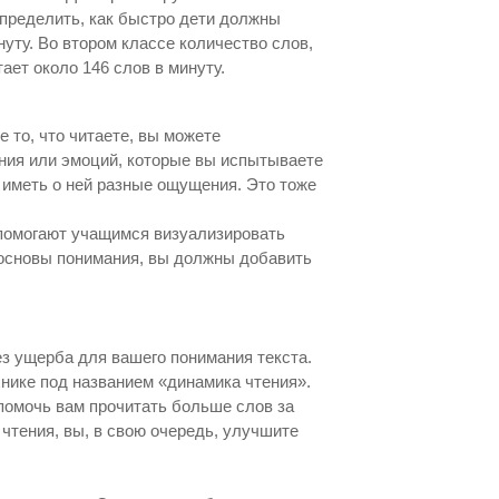
пределить, как быстро дети должны
уту. Во втором классе количество слов,
ает около 146 слов в минуту.
е то, что читаете, вы можете
ения или эмоций, которые вы испытываете
 иметь о ней разные ощущения. Это тоже
я помогают учащимся визуализировать
т основы понимания, вы должны добавить
ез ущерба для вашего понимания текста.
хнике под названием «динамика чтения».
помочь вам прочитать больше слов за
чтения, вы, в свою очередь, улучшите