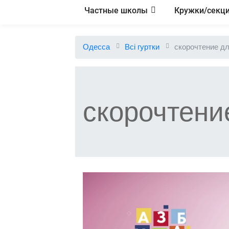
Частные школы
Кружки/секц
Одесса
Всі гуртки
скорочтение дл
скорочтени