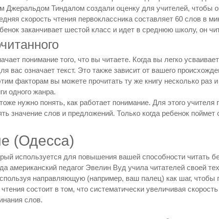
ом Джеральдом Тиндалом создали оценку для учителей, чтобы о
едняя скорость чтения первоклассника составляет 60 слов в мин
ебенок заканчивает шестой класс и идет в среднюю школу, он чит
очитанного
ачает понимание того, что вы читаете. Когда вы легко усваивает
ля вас означает текст. Это также зависит от вашего происхожд
тим факторам вы можете прочитать ту же книгу несколько раз и
ги одного жанра.
 тоже нужно понять, как работает понимание. Для этого учител
ять значение слов и предложений. Только когда ребенок пойме
ие (Одесса)
торый используется для повышения вашей способности читать б
огда американский педагог Эвелин Вуд учила читателей своей те
используя направляющую (например, ваш палец) как шаг, чтобы 
тения состоит в том, что систематически увеличивая скорость 
инания слов.