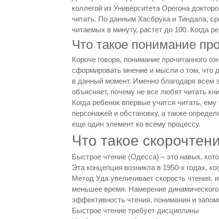
коллегой из Университета Орегона доктор
читать. По данным Хасбрука и Тиндала, ср
читаемых в минуту, растет до 100. Когда р
Что такое понимание пр
Короче говоря, понимание прочитанного озн
сформировать мнение и мысли о том, что д
в данный момент. Именно благодаря всем э
объясняет, почему не все любят читать кни
Когда ребенок впервые учится читать, ему
персонажей и обстановку, а также определ
еще один элемент ко всему процессу.
Что такое скорочтен
Быстрое чтение (Одесса) – это навык, ко
Эта концепция возникла в 1950-х годах, к
Метод Уда увеличивает скорость чтения, 
меньшее время. Намерение динамического ч
эффективность чтения, понимания и запом
Быстрое чтение требует дисциплины