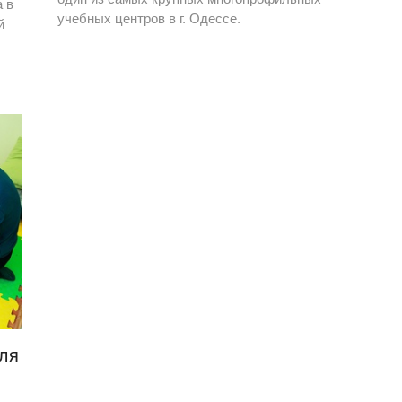
 в
учебных центров в г. Одессе.
й
для