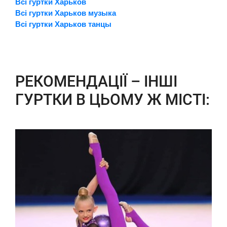
Всі гуртки Харьков
Всі гуртки Харьков музыка
Всі гуртки Харьков танцы
РЕКОМЕНДАЦІЇ – ІНШІ
ГУРТКИ В ЦЬОМУ Ж МІСТІ: