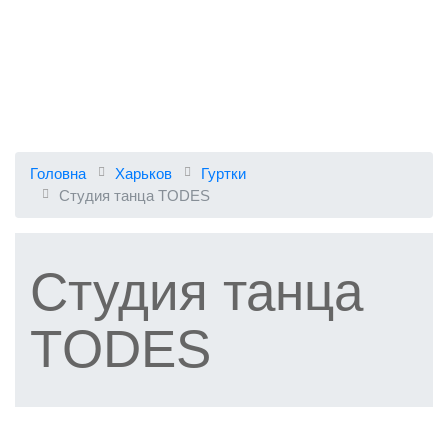
Головна
Харьков
Гуртки
Студия танца TОDES
Студия танца
TОDES