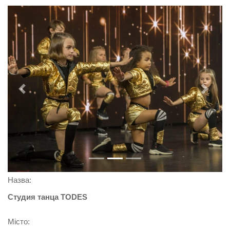
Previous
Next
Назва:
Студия танца TОDES
Місто: