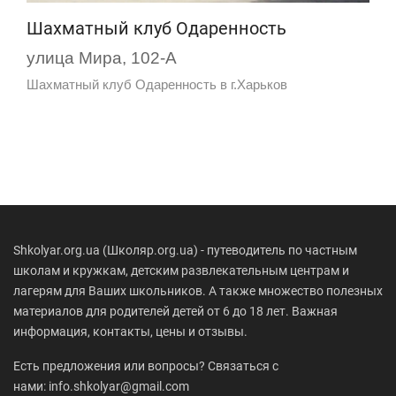
Шахматный клуб Одаренность
улица Мира, 102-А
Шахматный клуб Одаренность в г.Харьков
Shkolyar.org.ua (Школяр.org.ua) - путеводитель по частным
школам и кружкам, детским развлекательным центрам и
лагерям для Ваших школьников. А также множество полезных
материалов для родителей детей от 6 до 18 лет. Важная
информация, контакты, цены и отзывы.
Есть предложения или вопросы? Связаться с
нами: info.shkolyar@gmail.com