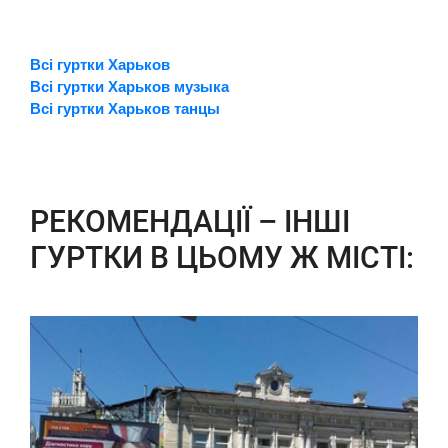
Всі гуртки Харьков
Всі гуртки Харьков музыка
Всі гуртки Харьков танцы
РЕКОМЕНДАЦІЇ – ІНШІ
ГУРТКИ В ЦЬОМУ Ж МІСТІ: