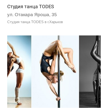
Студия танца TОDES
ул. Отакара Яроша, 35
Студия танца TОDES в г.Харьков