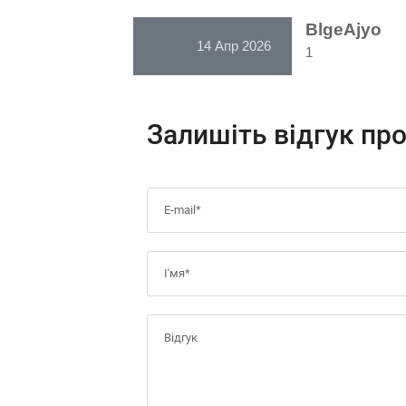
BlgeAjyo
14 Апр 2026
1
Залишіть відгук пр