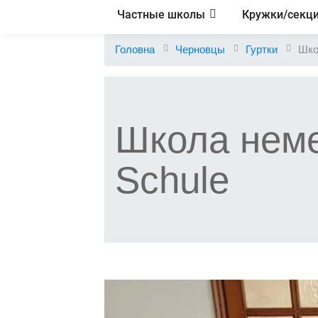
Частные школы
Кружки/секц
Головна
Черновцы
Гуртки
Шко
Школа неме
Schule