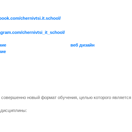
ook.com/chernivtsi.it.school/
agram.com/chernivtsi_it_school/
ние
веб дизайн
ние
о совершенно новый формат обучения, целью которого является
 дисциплины: