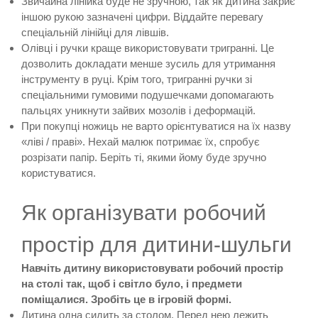
Звичайна лінійка буде не зручною, так як дитина закриє
іншою рукою зазначені цифри. Віддайте перевагу
спеціальній лінійці для лівшів.
Олівці і ручки краще використовувати тригранні. Це
дозволить докладати менше зусиль для утримання
інструменту в руці. Крім того, тригранні ручки зі
спеціальними гумовими подушечками допомагають
пальцях уникнути зайвих мозолів і деформацій.
При покупці ножиць не варто орієнтуватися на їх назву
«ліві / праві». Нехай малюк потримає їх, спробує
розрізати папір. Беріть ті, якими йому буде зручно
користуватися.
Як організувати робочий
простір для дитини-шульги
Навчіть дитину використовувати робочий простір
на столі так, щоб і світло було, і предмети
поміщалися. Зробіть це в ігровій формі.
Дитина одна сидить за столом. Перед нею лежить