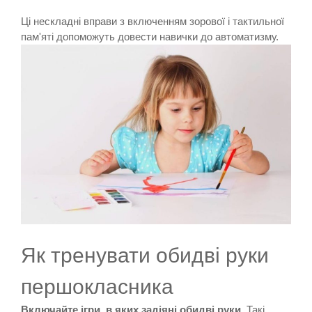
Ці нескладні вправи з включенням зорової і тактильної
пам'яті допоможуть довести навички до автоматизму.
Як тренувати обидві руки
першокласника
Включайте ігри, в яких задіяні обидві руки
. Такі