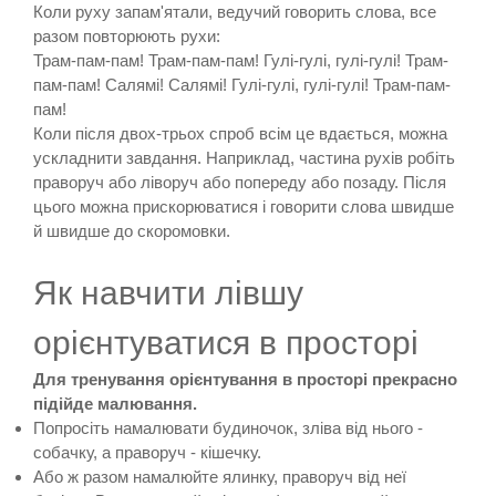
Коли руху запам'ятали, ведучий говорить слова, все
разом повторюють рухи:
Трам-пам-пам! Трам-пам-пам! Гулі-гулі, гулі-гулі! Трам-
пам-пам! Салямі! Салямі! Гулі-гулі, гулі-гулі! Трам-пам-
пам!
Коли після двох-трьох спроб всім це вдається, можна
ускладнити завдання. Наприклад, частина рухів робіть
праворуч або ліворуч або попереду або позаду. Після
цього можна прискорюватися і говорити слова швидше
й швидше до скоромовки.
Як навчити лівшу
орієнтуватися в просторі
Для тренування орієнтування в просторі прекрасно
підійде малювання.
Попросіть намалювати будиночок, зліва від нього -
собачку, а праворуч - кішечку.
Або ж разом намалюйте ялинку, праворуч від неї