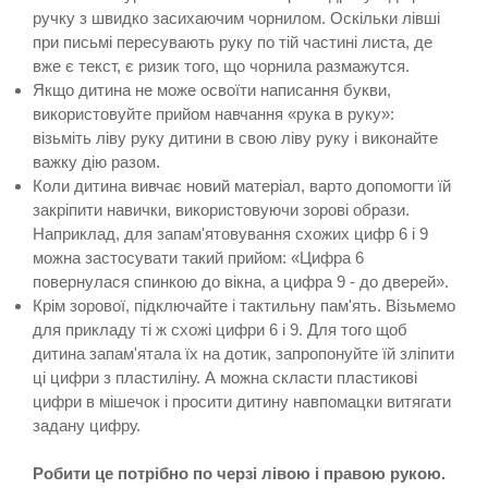
ручку з швидко засихаючим чорнилом. Оскільки лівші
при письмі пересувають руку по тій частині листа, де
вже є текст, є ризик того, що чорнила размажутся.
Якщо дитина не може освоїти написання букви,
використовуйте прийом навчання «рука в руку»:
візьміть ліву руку дитини в свою ліву руку і виконайте
важку дію разом.
Коли дитина вивчає новий матеріал, варто допомогти їй
закріпити навички, використовуючи зорові образи.
Наприклад, для запам'ятовування схожих цифр 6 і 9
можна застосувати такий прийом: «Цифра 6
повернулася спинкою до вікна, а цифра 9 - до дверей».
Крім зорової, підключайте і тактильну пам'ять. Візьмемо
для прикладу ті ж схожі цифри 6 і 9. Для того щоб
дитина запам'ятала їх на дотик, запропонуйте їй зліпити
ці цифри з пластиліну. А можна скласти пластикові
цифри в мішечок і просити дитину навпомацки витягати
задану цифру.
Робити це потрібно по черзі лівою і правою рукою.