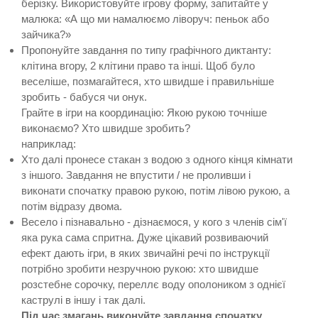
берізку. Використовуйте ігрову форму, запитайте у
малюка: «А що ми намалюємо ліворуч: пеньок або
зайчика?»
Пропонуйте завдання по типу графічного диктанту:
клітина вгору, 2 клітини право та інші. Щоб було
веселіше, позмагайтеся, хто швидше і правильніше
зробить - бабуся чи онук.
Грайте в ігри на координацію: Якою рукою точніше
виконаємо? Хто швидше зробить?
наприклад:
Хто далі пронесе стакан з водою з одного кінця кімнати
з іншого. Завдання не впустити / не проливши і
виконати спочатку правою рукою, потім лівою рукою, а
потім відразу двома.
Весело і пізнавально - дізнаємося, у кого з членів сім'ї
яка рука сама спритна. Дуже цікавий розвиваючий
ефект дають ігри, в яких звичайні речі по інструкції
потрібно зробити незручною рукою: хто швидше
розстебне сорочку, переллє воду ополоником з однієї
каструлі в іншу і так далі.
Під час змагань виконуйте завдання спочатку