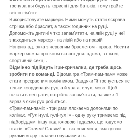
тренування будуть корисні і для батьків, тому грайте
всією сім'єю:
Використовуйте маркери. Ними можуть стати яскрава
стрічка або браслет, а також годинник на руці.
Допоможіть дитині чітко запам'ятати, на якій руці у неї
знаходиться маркер - на лівій або на правій.
Наприклад, рука з червоним браслетом - права. Носити
маркер можна протягом всього дня: вдома, в школі,
спортивній секції.
Відмінно підійдуть ігри-кричалки, де треба щось
зробити по команді.
Відома гра «Трам-пам-пам» може
стати прекрасним помічником. Завдяки їй тренується не
тільки координація рук, а й увага, слух, мова. Щоб
почати в неї грати, потрібно запам'ятати, на яке з 4
виразів який рух робиться.
«Трам-пам-пам!» - три рази ляскаємо долонями по
колінах, «Гулі-гулі, гулі-гулі!» - одну руку тримаємо під
підборіддям, іншу над головою і вдаємо, що годуємо
птахів. «Салямі! Салямі! » - вклоняємося, змахуючи
руками вгору і плавно опускаючи їх.