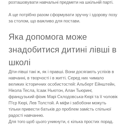
розташовувати навчальні предмети на шкільній парті.
А ще потрібно разом сформувати зручну і здорову позу
за столом, що важливо для постави.
Яка допомога може
знадобитися дитині лівші в
школі
Діти-лівші такі ж, як і правші. Вони досягають успіхів в
навчанні, в творчості і в житті. Серед них чимало
великих історичних особистостей: Альберт Ейнштейн,
Нікола Тесла, Ісаак Ньютон, Алан Тьюринг,
французький фізик Марі Склодовська-Кюрі та її чоловік
П’єр Кюрі, Лев Толстой. А міфи і забобони можуть
тільки привести батьків до проблем замість спільної
радості навчанню.
Для того щоб цього уникнути, є кілька простих порад.