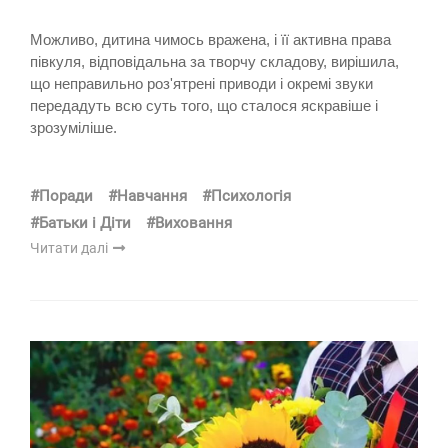
Можливо, дитина чимось вражена, і її активна права
півкуля, відповідальна за творчу складову, вирішила,
що неправильно роз'ятрені приводи і окремі звуки
передадуть всю суть того, що сталося яскравіше і
зрозуміліше.
#Поради
#Навчання
#Психологія
#Батьки і Діти
#Виховання
Читати далі