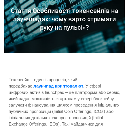
Стаття Особливості токенсейлів на
лаунчпадах: чому варто «тримати
руку на пульсі»?
Токенсейл – один із процесів, який
передбачає
лаунчпад криптовалют
. У сфері
цифрових активів launchpad – це платформа або сервіс,
який надає можливість стартапам у сфері блокчейну
залучати фінансування шляхом проведення ініціальних
публічних пропозицій (Initial Coin Offerings, ICOs) або
ініціальних декількох експрес-пропозицій (Initial
Exchange Offerings, IEOs). Такі майданчики для