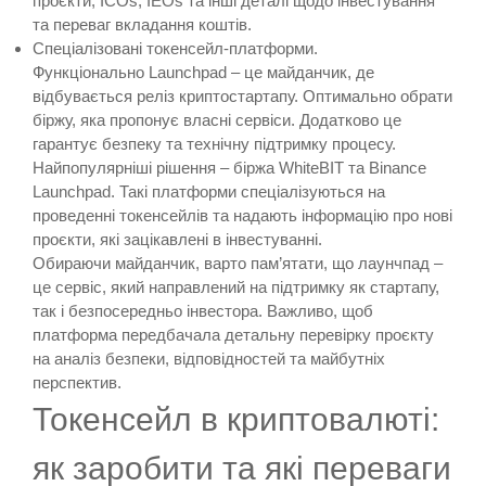
проєкти, ICOs, IEOs та інші деталі щодо інвестування
та переваг вкладання коштів.
Спеціалізовані токенсейл-платформи.
Функціонально Launchpad – це майданчик, де
відбувається реліз криптостартапу. Оптимально обрати
біржу, яка пропонує власні сервіси. Додатково це
гарантує безпеку та технічну підтримку процесу.
Найпопулярніші рішення – біржа WhiteBIT та Binance
Launchpad. Такі платформи спеціалізуються на
проведенні токенсейлів та надають інформацію про нові
проєкти, які зацікавлені в інвестуванні.
Обираючи майданчик, варто пам’ятати, що лаунчпад –
це сервіс, який направлений на підтримку як стартапу,
так і безпосередньо інвестора. Важливо, щоб
платформа передбачала детальну перевірку проєкту
на аналіз безпеки, відповідностей та майбутніх
перспектив.
Токенсейл в криптовалюті:
як заробити та які переваги