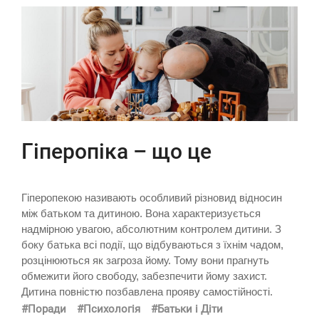
Гіперопіка – що це
Гіперопекою називають особливий різновид відносин
між батьком та дитиною. Вона характеризується
надмірною увагою, абсолютним контролем дитини. З
боку батька всі події, що відбуваються з їхнім чадом,
розцінюються як загроза йому. Тому вони прагнуть
обмежити його свободу, забезпечити йому захист.
Дитина повністю позбавлена прояву самостійності.
#Поради
#Психологія
#Батьки і Діти