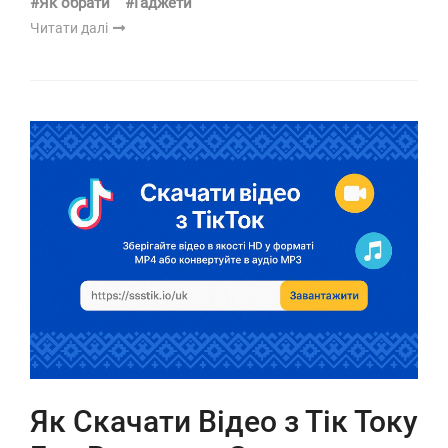
#Як обрати
#Гаджети
Читати далі
Як Скачати Відео з Тік Току