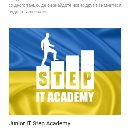
східного танцю, де ви знайдете нових друзів і навчитеся
чудово танцювати.
Junior ІТ Step Academy