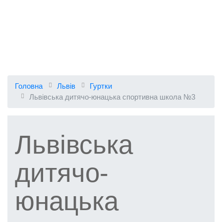
Головна
Львів
Гуртки
Львівська дитячо-юнацька спортивна школа №3
Львівська
дитячо-
юнацька