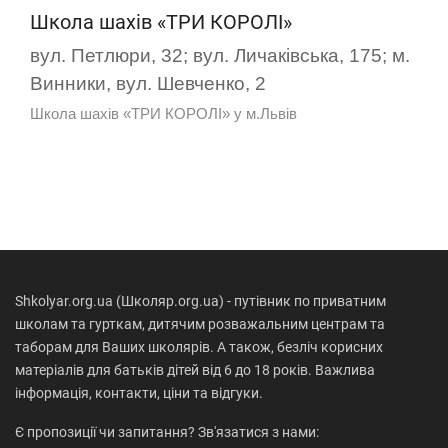
Школа шахів «ТРИ КОРОЛІ»
вул. Петлюри, 32; вул. Личаківська, 175; м.
Винники, вул. Шевченко, 2
Школа шахів «ТРИ КОРОЛІ» у м.Львів
Shkolyar.org.ua (Школяр.org.ua) - путівник по приватним
школам та гурткам, дитячим розважальним центрам та
таборам для Ваших школярів. А також, безліч корисних
матеріалів для батьків дітей від 6 до 18 років. Важлива
інформація, контакти, ціни та відгуки.
Є пропозиції чи запитання? Зв'язатися з нами: