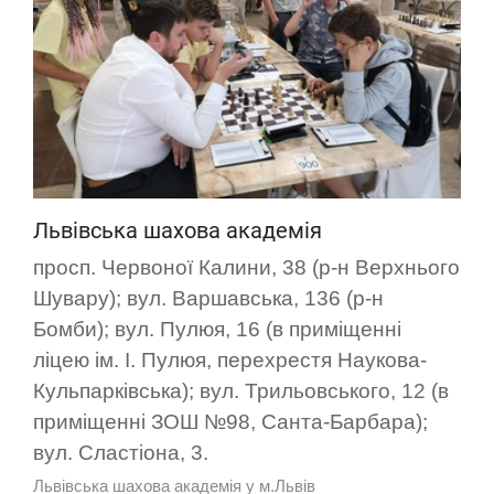
Львівська шахова академія
просп. Червоної Калини, 38 (р-н Верхнього
Шувару); вул. Варшавська, 136 (р-н
Бомби); вул. Пулюя, 16 (в приміщенні
ліцею ім. І. Пулюя, перехрестя Наукова-
Кульпарківська); вул. Трильовського, 12 (в
приміщенні ЗОШ №98, Санта-Барбара);
вул. Сластіона, 3.
Львівська шахова академія у м.Львів