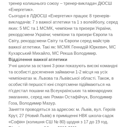
тренер колишнього союзу – тренер-викладач ДЮСШ
«Енергетик».
Сьогодні в ЛДЮСШ «Енергетик» працює 8 тренерів-
викладачів: 7 з важкої атлетики та 1 з волейболу, серед
яких: 5 МС та 1 МСМК, чемпіони та призери України,
рекордсмени України; чемпіони та призери Європи та
Світу, рекордсмени Світу та Європи серед майстрів
важкої атлетики. Такі як: МСМК Геннадій Юркевич, МС
Кухарський Михайло, МС Рекша Володимир.
Відділення важкої атлетики
Учні школи за останні 3 роки показують високі командні
та особисті досягнення займаючи 1-2 місця на усіх
чемпіонатах м. Львова та Львівської області. Також, в
особистій першості юні спортсмени підіймаються на
п’єдестал пошани на Всеукраїнських та міжнародних
змаганнях, серед них Роман Остафійчук, Володимир
Гоза, Володимир Мазур.
Заняття проводяться за адресою: м. Львів, вул. Героїв
Крут, 27 (Новий Львів) в приміщенні НВК школа-садок
«Софія» (колишня СШ № 80) щодня з 17 до 19 год.