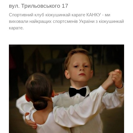
вул. Трильовського 17
Спортивний клуб кіокушинкай карате КАНКУ - ми
виховали найкращих спортсменів України з кіокушинкай
карате.