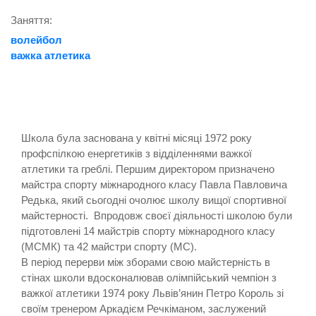
Заняття:
волейбол
важка атлетика
Школа була заснована у квітні місяці 1972 року
профспілкою енергетиків з відділеннями важкої
атлетики та греблі. Першим директором призначено
майстра спорту міжнародного класу Павла Павловича
Редька, який сьогодні очолює школу вищої спортивної
майстерності. Впродовж своєї діяльності школою були
підготовлені 14 майстрів спорту міжнародного класу
(МСМК) та 42 майстри спорту (МС).
В період перерви між зборами свою майстерність в
стінах школи вдосконалював олімпійський чемпіон з
важкої атлетики 1974 року Львів’янин Петро Король зі
своїм тренером Аркадієм Речкіманом, заслужений