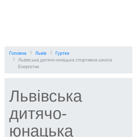
Головна
Львів
Гуртки
Львівська дитячо-юнацька спортивна школа
Енергетик
Львівська
дитячо-
юнацька