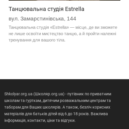
Танцювальна студія Estrella
вул. Замарстинівська, 144
Танцювальна студія «Estrella» — місце, де ви зможете
не лише освоїти мистецтво танцю, а й пройти належні
тренування для вашого тіла.
Shkolyar.org.ua (Школяр.org.ua) - путівник по приватним
школам та гурткам, дитячим розважальним центрам та
таборам для Ваших школярів. А також, безліч корисних
матеріалів для батьків дітей від 6 до 18 років. Важлива
інформація, контакти, ціни та відгуки.