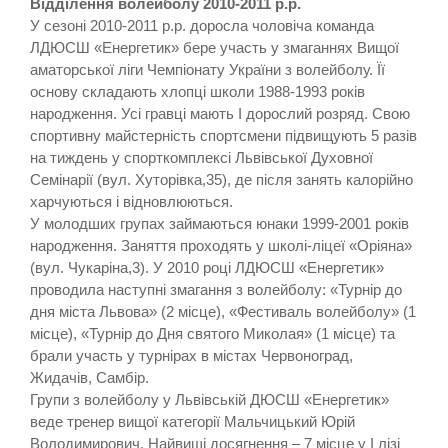
Відділення волейболу 2010-2011 р.р.
У сезоні 2010-2011 р.р. доросла чоловіча команда
ЛДЮСШ «Енергетик» бере участь у змаганнях Вищої
аматорської ліги Чемпіонату України з волейболу. Її
основу складають хлопці школи 1988-1993 років
народження. Усі гравці мають І дорослий розряд. Свою
спортивну майстерність спортсмени підвищують 5 разів
на тиждень у спорткомплексі Львівської Духовної
Семінарії (вул. Хуторівка,35), де після занять калорійно
харчуються і відновлюються.
У молодших групах займаються юнаки 1999-2001 років
народження. Заняття проходять у школі-ліцеї «Оріяна»
(вул. Чукаріна,3). У 2010 році ЛДЮСШ «Енергетик»
проводила наступні змагання з волейболу: «Турнір до
дня міста Львова» (2 місце), «Фестиваль волейболу» (1
місце), «Турнір до Дня святого Миколая» (1 місце) та
брали участь у турнірах в містах Червоноград,
Жидачів, Самбір.
Групи з волейболу у Львівській ДЮСШ «Енергетик»
веде тренер вищої категорії Мальчицький Юрій
Володимирович. Найвищі досягнення – 7 місце у І лізі