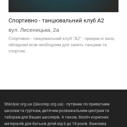
Спортивно - танцювальний клуб А2
вул. Лисеницька, 2а
Спортивно - танцювальний клуб "А2" - прекрасні зали,
обладнані всім необхідним для занять танцями та
спортом.
Shkolyar.org.ua (Школяр.org.ua) - путівник по приватним
школам та гурткам, дитячим розважальним центрам та
таборам для Ваших школярів. А також, безліч корисних
матеріалів для батьків дітей від 6 до 18 років. Важлива