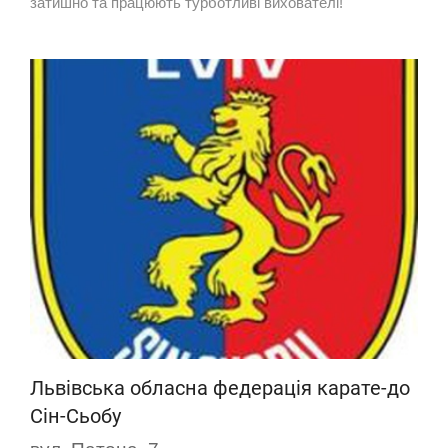
затишно та працюють турботливі вихователі!
Львівська обласна федерація карате-до
Сін-Сьобу