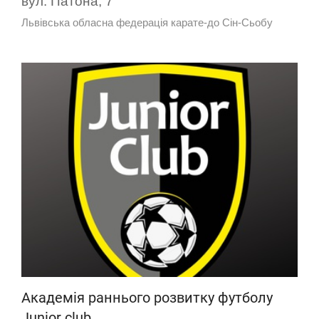
вул. Патона, 7
Львівська обласна федерація карате-до Сін-Сьобу
Академія раннього розвитку футболу
Junior club