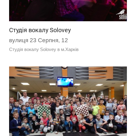
Студія вокалу Solovey
вулиця 23 Серпня, 12
Студія вокалу Solovey в м.Харків