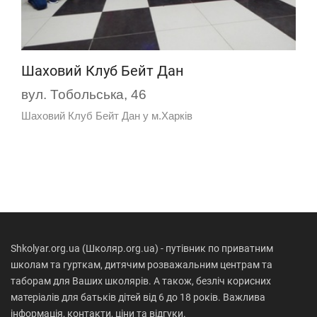
Шаховий Клуб Бейт Дан
вул. Тобольська, 46
Шаховий Клуб Бейт Дан у м.Харків
Shkolyar.org.ua (Школяр.org.ua) - путівник по приватним
школам та гурткам, дитячим розважальним центрам та
таборам для Ваших школярів. А також, безліч корисних
матеріалів для батьків дітей від 6 до 18 років. Важлива
інформація, контакти, ціни та відгуки.