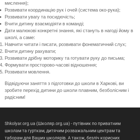
мислення);
Розвивати координацію рук і очей (система око-рука);
Розвивати увагу та посидючість;
Вчити дитину взаємодіяти в команді;
Дати малюкові конкретні знання, які стануть в нагоді йому в
школі, а саме:
Навчити читати і писати, розвивати фонематичний слух;
Вчити дитину рахувати;
Розвивати дрібну моторику та готувати руку до письма;
Формувати просторово-часові відношення;
Розвивати мовлення.
Відвідуючи заняття з підготовки до школи в Харкові, ви
зробите перехід дитини до школи плавним, безболісним і
радісним!
Shkolyar.org.ua (Школяр.org.ua) - путівник по приватним
школам та гурткам, дитячим розважальним центрам та
таборам для Ваших школярів. А також, безліч корисних