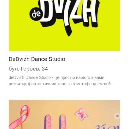
DeDvizh Dance Studio
бул. Героев, 34
deDvizh Dance Studio - це простір нашого з вами
розвитку, фантастичних танців та метафану емоцій.