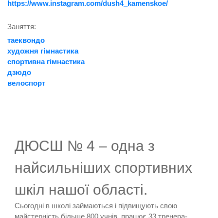
https://www.instagram.com/dush4_kamenskoe/
Заняття:
таеквондо
художня гімнастика
спортивна гімнастика
дзюдо
велоспорт
ДЮСШ № 4 – одна з
найсильніших спортивних
шкіл нашої області.
Сьогодні в школі займаються і підвищують свою
майстерність більше 800 учнів, працює 33 тренера-