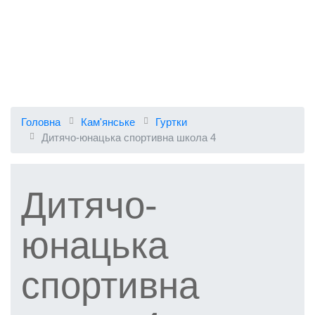
Головна
Кам'янське
Гуртки
Дитячо-юнацька спортивна школа 4
Дитячо-
юнацька
спортивна