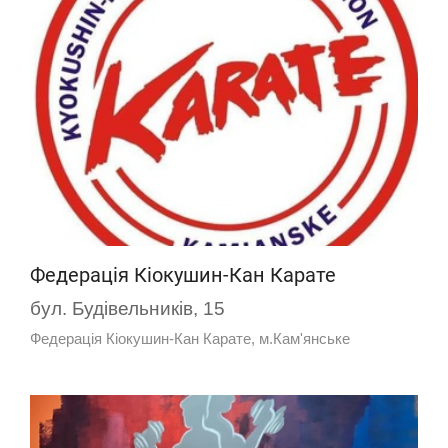
Федерація Кіокушин-Кан Карате
бул. Будівельників, 15
Федерація Кіокушин-Кан Карате, м.Кам'янське