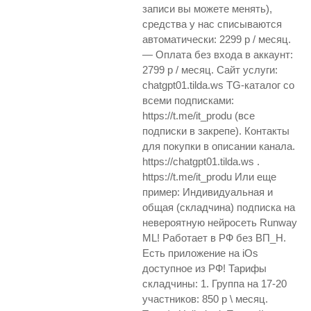
записи вы можете менять),
средства у нас списываются
автоматически: 2299 р / месяц.
— Оплата без входа в аккаунт:
2799 р / месяц. Сайт услуги:
chatgpt01.tilda.ws TG-каталог со
всеми подписками:
https://t.me/it_produ (все
подписки в закрепе). Контакты
для покупки в описании канала.
https://chatgpt01.tilda.ws .
https://t.me/it_produ Или еще
пример: Индивидуальная и
общая (складчина) подписка на
невероятную нейросеть Runway
ML! Работает в РФ без ВП_Н.
Есть приложение на iOs
доступное из РФ! Тарифы
складчины: 1. Группа на 17-20
участников: 850 р \ месяц.