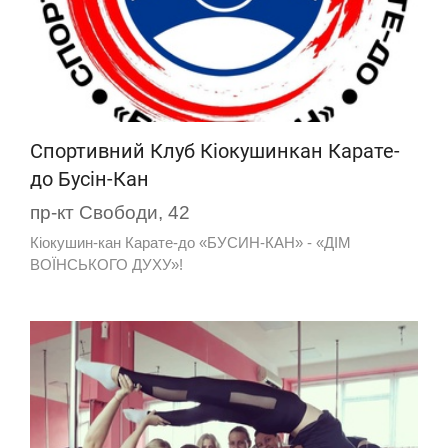
Спортивний Клуб Кіокушинкан Карате-
до Бусін-Кан
пр-кт Свободи, 42
Кіокушин-кан Карате-до «БУСИН-КАН» - «ДІМ
ВОЇНСЬКОГО ДУХУ»!