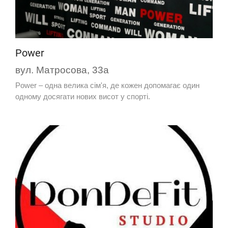
Power
вул. Матросова, 33а
Power – одна велика сім'я, де кожен допомагає один
одному досягати нових висот у спорті.