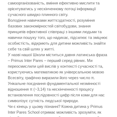
самоорганізованість, вміння ефективно мислити та
орієнтуватись у нескінченному потоці інформації
сучасного швидко плинного світу.
Володіння навичками життєздатності, розуміння
базових закономірностей світобудови, знання
принципів ефективної співпраці з іншими людьми та
навички пошуку того, що надихає, підсилює та зміцнює
особистість, відкриють для дитини можливість знайти
себе та свій шлях у житті.
У назві нашої Школи міститься давня латинська фраза
– Primus Inter Pares – перший серед рівних. Ми
переосмислили цей вислів у контексті сучасності та,
користуючись математикою як універсальною мовою
Всесвіту, графічно виразили його через число π.
Унікальне поєднання фундаментальної незмінності
відношення π (~3,14) та нескінченності процесу
встановлення послідовності цифр після коми для нас
символізує сутність людської природи.
Чи є кінець у цьому пізнанні? Кожна дитина у Primus
Inter Pares School отримає можливість зрозуміти, як