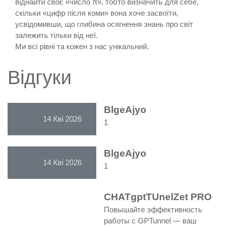
віднайти своє «число π», тобто визначить для себе,
скільки «цифр після коми» вона хоче засвоїти,
усвідомивши, що глибина осягнення знань про світ
залежить тільки від неї.
Ми всі рівні та кожен з нас унікальний.
Відгуки
BlgeAjyo
14 Кві 2026
1
BlgeAjyo
14 Кві 2026
1
CHATgptTUnelZet PRO
Повышайте эффективность
работы с GPTunnel — ваш