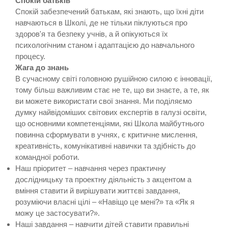
Спокій батьків
Cпокій забезпечений батькам, які знають, що їхні діти
навчаються в Школі, де не тільки піклуються про
здоров'я та безпеку учнів, а й опікуються їх
психологічним станом і адаптацією до навчального
процесу.
Жага до знань
В сучасному світі головною рушійною силою є інновації,
тому більш важливим стає не те, що ви знаєте, а те, як
ви можете використати свої знання. Ми поділяємо
думку найвідоміших світових експертів в галузі освіти,
що основними компетенціями, які Школа майбутнього
повинна сформувати в учнях, є критичне мислення,
креативність, комунікативні навички та здібність до
командної роботи.
Наш пріоритет – навчання через практичну
дослідницьку та проектну діяльність з акцентом а
вміння ставити й вирішувати життєві завдання,
розуміючи власні цілі – «Навіщо це мені?» та «Як я
можу це застосувати?».
Наші завдання – навчити дітей ставити правильні