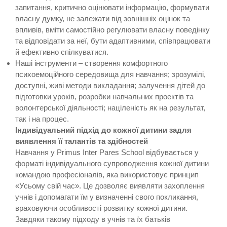
запитання, критично оцінювати інформацію, формувати
власну думку, не залежати від зовнішніх оцінок та
впливів, вміти самостійно регулювати власну поведінку
та відповідати за неї, бути адаптивними, співпрацювати
й ефективно спілкуватися.
Наші інструменти – створення комфортного
психоемоційного середовища для навчання; зрозумілі,
доступні, живі методи викладання; залучення дітей до
підготовки уроків, розробки навчальних проектів та
волонтерської діяльності; націленість як на результат,
так і на процес.
Індивідуальний підхід до кожної дитини задля
виявлення її талантів та здібностей
Навчання у Primus Inter Pares School відбувається у
форматі індивідуального супроводження кожної дитини
командою професіоналів, яка використовує принцип
«Усьому свій час». Це дозволяє виявляти захоплення
учнів і допомагати їм у визначенні свого покликання,
враховуючи особливості розвитку кожної дитини.
Завдяки такому підходу в учнів та їх батьків