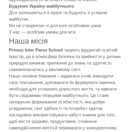
Будуємо Україну майбутнього
Діти залишаються в країні та будують її успішне
майбутнє.
Ми не створюємо ні для кого особливих умов
У нас — особливі умови для всіх
Наша місія
Primus Inter Pares School
творить відкритий освітній
простір, де в атмосфері безпеки та прийняття у дитини
природно виникає прагнення до знань та здатність
самовизначатись у мінливому світі.
Наше головне бажання – надихати учнів знаходити
своє покликання, допомагати їм формувати навички,
необхідні для успішного дорослого життя, та навчати
бути свідомими творцями майбутнього. Це стане
запорукою формування особистості, яка добре
усвідомлює свої здібності та потреби і здатна
послідовно використовувати набуті знання для того,
щоб вести здорове, продуктивне, сповнене
самоздійснення життя й перемагати у конкурентному