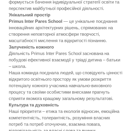
формується бачення індивідуальної стратегії освіти та
перспектив майбутньої професійної діяльності.
Унікальний простір
Primus Inter Pares School
— це унікальне поєднання
інноваційних архітектурних рішень, спрямованих на
створення неповторної атмосфери творчості,
масштабності мислення та відкритості пізнанню.
Залученість кожного
Діяльність Primus Inter Pares School заснована на
побудові ефективної взаємодії у тріаді дитина – батьки
– школа.
Наша команда поєднала людей, що сповідують цінності
відкритого освітнього простору як умови розкриття
потенціалу кожного учасника навчально-виховного
процесу та своїми особистими внесками прагнуть
сприяти якомога кращому загальному результатові.
Культура та духовність
Наші пріоритети – етика та екологія відносин, емоційна
компетентність, толерантність, розуміння власних
потреб та потреб оточуючих, взаємна повага,
відповідальність за власні слова та вчинки.