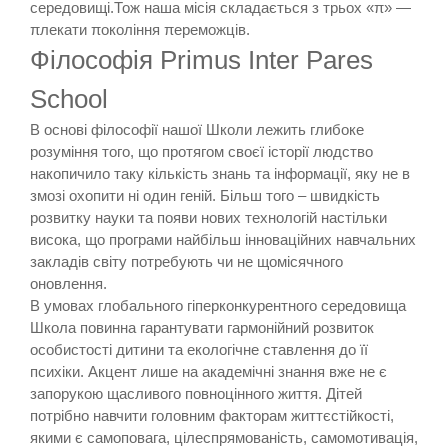
середовищі.Тож наша місія складається з трьох «π» —
πлекати πокоління πереможців.
Філософія Primus Inter Pares
School
В основі філософії нашої Школи лежить глибоке
розуміння того, що протягом своєї історії людство
накопичило таку кількість знань та інформації, яку не в
змозі охопити ні один геній. Більш того – швидкість
розвитку науки та появи нових технологій настільки
висока, що програми найбільш інноваційних навчальних
закладів світу потребують чи не щомісячного
оновлення.
В умовах глобального гіперконкурентного середовища
Школа повинна гарантувати гармонійний розвиток
особистості дитини та екологічне ставлення до її
психіки. Акцент лише на академічні знання вже не є
запорукою щасливого повноцінного життя. Дітей
потрібно навчити головним факторам життєстійкості,
якими є самоповага, цілеспрямованість, самомотивація,