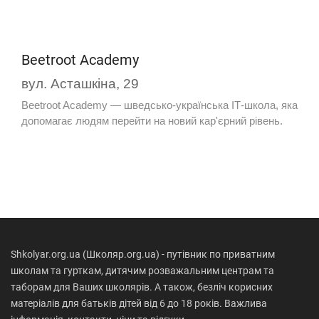
Beetroot Academy
вул. Асташкіна, 29
Beetroot Academy — шведсько-українська ІТ-школа, яка
допомагає людям перейти на новий кар'єрний рівень.
Shkolyar.org.ua (Школяр.org.ua) - путівник по приватним
школам та гурткам, дитячим розважальним центрам та
таборам для Ваших школярів. А також, безліч корисних
матеріалів для батьків дітей від 6 до 18 років. Важлива