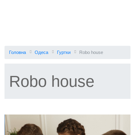
Головна
Одеса
Гуртки
Robo house
Robo house