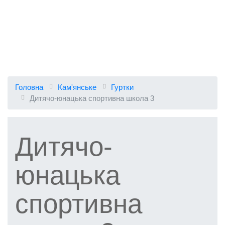
Головна
Кам'янське
Гуртки
Дитячо-юнацька спортивна школа 3
Дитячо-
юнацька
спортивна