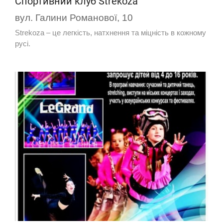
Спортивний клуб Strekoza
вул. Галини Романової, 10
Strekoza – це легкість, натхнення та міцність в кожному
русі.