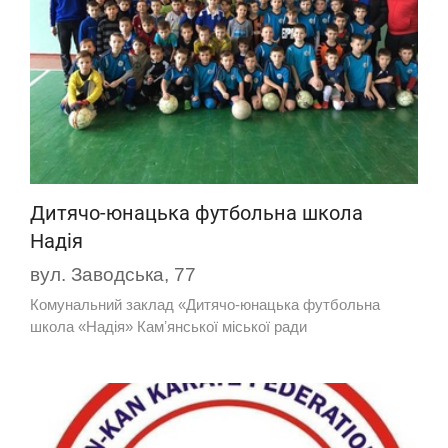
Дитячо-юнацька футбольна школа
Надія
вул. Заводська, 77
Комунальний заклад «Дитячо-юнацька футбольна
школа «Надія» Камʼянської міської ради