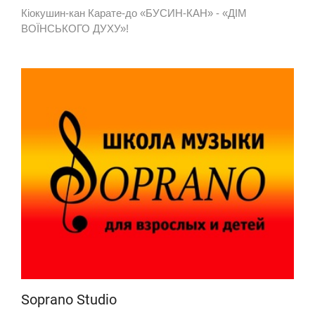
Кіокушин-кан Карате-до «БУСИН-КАН» - «ДІМ
ВОЇНСЬКОГО ДУХУ»!
Soprano Studio