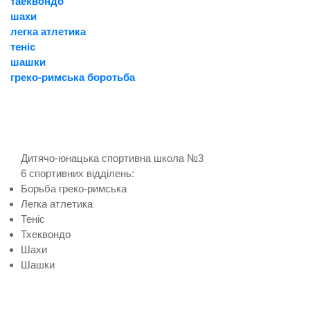
таеквондо
шахи
легка атлетика
теніс
шашки
греко-римська боротьба
Дитячо-юнацька спортивна школа №3
6 спортивних відділень:
Борьба греко-римська
Легка атлетика
Теніс
Тхеквондо
Шахи
Шашки