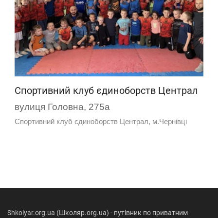
Спортивний клуб єдиноборств Централ
вулиця Головна, 275а
Спортивний клуб єдиноборств Централ, м.Чернівці
Shkolyar.org.ua (Школяр.org.ua) - путівник по приватним