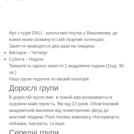
Арт-студія DALI - школа мистецтва у Вишневому, де
кожен може розвинути свій творчий потенціал.
Заняття проводятся два рази на тиждень:
Вівторок – Четверг
Субота – Неділя
Тривалість одного заняття 2 академічні години (1год. 30
хв.)
Наші групи поділені по віковій категорії:
Дорослі групи
В дорослій группі вже в повній мірі розкривається
художня майстерність. Вік від 13 років. Обов’язковий
академічний малюнок від геометричних фігур до
анатомії людини. Різні техніки живопису. Натюрморти,
пейзажи, портрети, та інше.
Середні групи