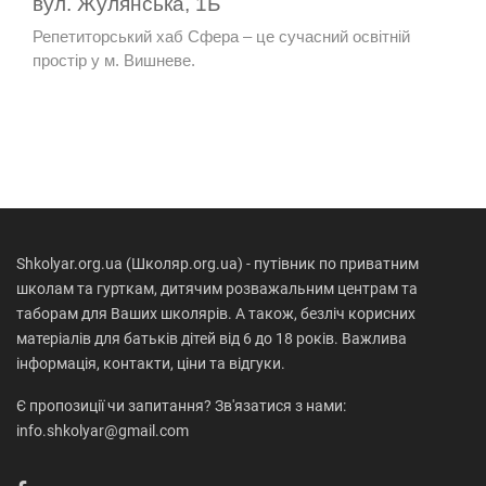
вул. Жулянська, 1Б
Репетиторський хаб Сфера – це сучасний освітній
простір у м. Вишневе.
Shkolyar.org.ua (Школяр.org.ua) - путівник по приватним
школам та гурткам, дитячим розважальним центрам та
таборам для Ваших школярів. А також, безліч корисних
матеріалів для батьків дітей від 6 до 18 років. Важлива
інформація, контакти, ціни та відгуки.
Є пропозиції чи запитання? Зв'язатися з нами:
info.shkolyar@gmail.com