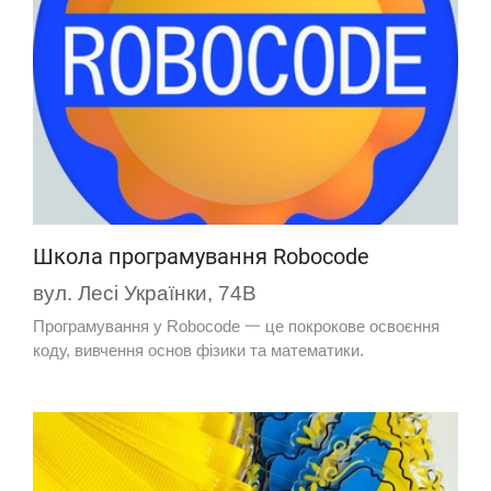
Школа програмування Robocode
вул. Лесі Українки, 74В
Програмування у Robocode 一 це покрокове освоєння
коду, вивчення основ фізики та математики.