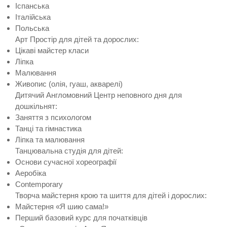
Іспанська
Італійська
Польська
Aрт Простір для дітей та дорослих:
Цікаві майстер класи
Ліпка
Малювання
Живопис (олія, гуаш, акварелі)
Дитячий Англомовний Центр неповного дня для
дошкільнят:
Заняття з психологом
Танці та гімнастика
Ліпка та малювання
Танцювальна студія для дітей:
Основи сучасної хореографії
Аеробіка
Contemporary
Творча майстерня крою та шиття для дітей і дорослих:
Майстерня «Я шию сама!»
Перший базовий курс для початківців