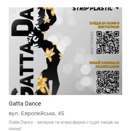
Gatta Dance
вул. Європейська, 45
Gatta Dance - затишна та атмосферна студія танців на
пілоні!