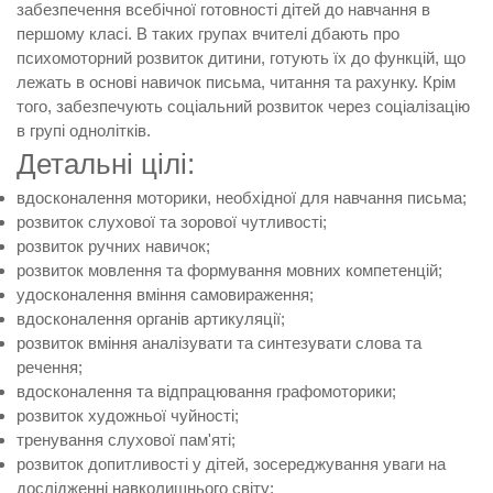
забезпечення всебічної готовності дітей до навчання в
першому класі. В таких групах вчителі дбають про
психомоторний розвиток дитини, готують їх до функцій, що
лежать в основі навичок письма, читання та рахунку. Крім
того, забезпечують соціальний розвиток через соціалізацію
в групі однолітків.
Детальні цілі:
вдосконалення моторики, необхідної для навчання письма;
розвиток слухової та зорової чутливості;
розвиток ручних навичок;
розвиток мовлення та формування мовних компетенцій;
удосконалення вміння самовираження;
вдосконалення органів артикуляції;
розвиток вміння аналізувати та синтезувати слова та
речення;
вдосконалення та відпрацювання графомоторики;
розвиток художньої чуйності;
тренування слухової пам'яті;
розвиток допитливості у дітей, зосереджування уваги на
дослідженні навколишнього світу;