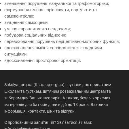
зменшення порушень мануальної та графомоторики;
формування вміння порівнювати, сортувати та
самоконтролю;
зміцнення самооцінки;
уміння справлятися з невдачами;
побудова соціальних відносин;
перевиховання порушень перцептивно-моторних функцій;
вдосконалення вміння справлятися зі складними
ситуаціями;
вдосконалення просторової орієнтації.
Shkolyar.org.ua (Школяр.org.ua) - путівник по приватним
школам та гурткам, дитячим розважальним центрам та
таборам для Ваших школярів. А також, безліч корисних
матеріалів для батьків дітей від 6 до 18 років. Важлива
інформація, контакти, ціни та відгуки.
Є пропозиції чи запитання? Зв'язатися з нами: