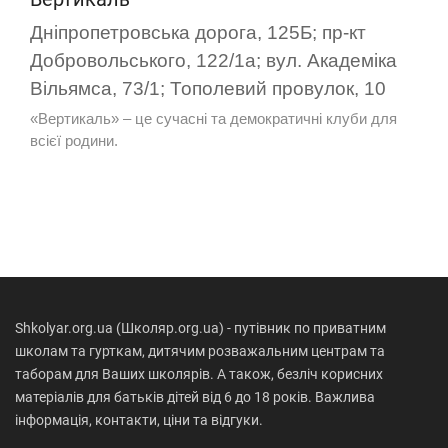
Дніпропетровська дорога, 125Б; пр-кт
Добровольського, 122/1а; вул. Академіка
Вільямса, 73/1; Тополевий провулок, 10
«Вертикаль» – це сучасні та демократичні клуби для
всієї родини.
Shkolyar.org.ua (Школяр.org.ua) - путівник по приватним
школам та гурткам, дитячим розважальним центрам та
таборам для Ваших школярів. А також, безліч корисних
матеріалів для батьків дітей від 6 до 18 років. Важлива
інформація, контакти, ціни та відгуки.