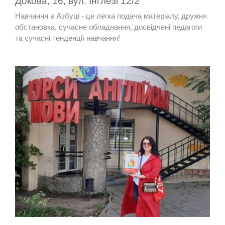
Докова, 16; вул. Інглезі 12/2
Навчання в Азбуці - це легка подача матеріалу, дружня
обстановка, сучасне обладнання, досвідчені педагоги
та сучасні тенденції навчання!