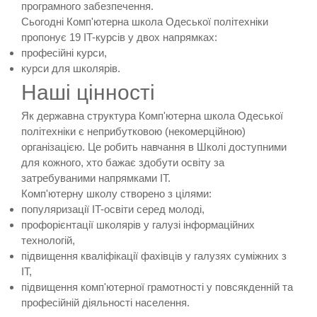
програмного забезпечення.
Сьогодні Комп'ютерна школа Одеської політехніки
пропонує 19 IT-курсів у двох напрямках:
професійні курси,
курси для школярів.
Наші цінності
Як державна структура Комп'ютерна школа Одеської
політехніки є неприбутковою (некомерційною)
організацією. Це робить навчання в Школі доступними
для кожного, хто бажає здобути освіту за
затребуваними напрямками IT.
Комп'ютерну школу створено з цілями:
популяризації IT-освіти серед молоді,
профорієнтації школярів у галузі інформаційних
технологій,
підвищення кваліфікації фахівців у галузях суміжних з
IT,
підвищення комп'ютерної грамотності у повсякденній та
професійній діяльності населення.