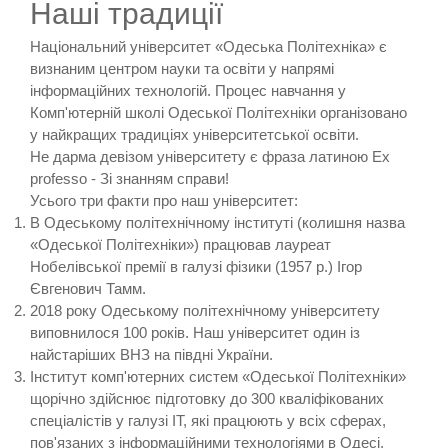
Наші традиції
Національний університет «Одеська Політехніка» є
визнаним центром науки та освіти у напрямі
інформаційних технологій. Процес навчання у
Комп'ютерній школі Одеської Політехніки організовано
у найкращих традиціях університетської освіти.
Не дарма девізом університету є фраза латиною Ex
professo - Зі знанням справи!
Усього три факти про наш університет:
В Одеському політехнічному інституті (колишня назва
«Одеської Політехніки») працював лауреат
Нобелівської премії в галузі фізики (1957 р.) Ігор
Євгенович Тамм.
2018 року Одеському політехнічному університету
виповнилося 100 років. Наш університет один із
найстаріших ВНЗ на півдні України.
Інститут комп'ютерних систем «Одеської Політехніки»
щорічно здійснює підготовку до 300 кваліфікованих
спеціалістів у галузі IT, які працюють у всіх сферах,
пов'язаних з інформаційними технологіями в Одесі,