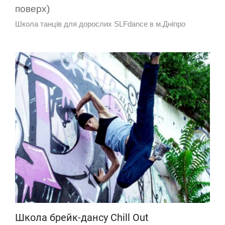
поверх)
Школа танців для дорослих SLFdance в м.Дніпро
Школа брейк-дансу Chill Out