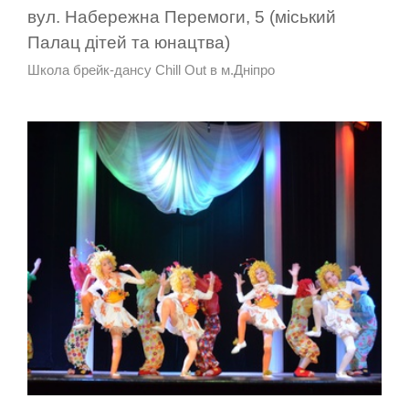
вул. Набережна Перемоги, 5 (міський
Палац дітей та юнацтва)
Школа брейк-дансу Chill Out в м.Дніпро