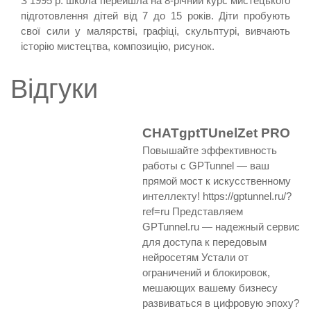
З 1995 р. школа перейшла на 8-річний курс мистецького
підготовлення дітей від 7 до 15 років. Діти пробують
свої сили у малярстві, графіці, скульптурі, вивчають
історію мистецтва, композицію, рисунок.
Відгуки
CHATgptTUnelZet PRO
Повышайте эффективность
работы с GPTunnel — ваш
прямой мост к искусственному
интеллекту! https://gptunnel.ru/?
ref=ru Представляем
GPTunnel.ru — надежный сервис
для доступа к передовым
нейросетям Устали от
ограничений и блокировок,
мешающих вашему бизнесу
развиваться в цифровую эпоху?