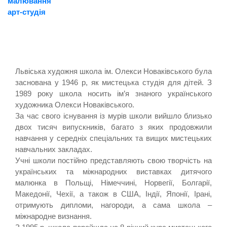
малювання
арт-студія
Львіська художня школа ім. Олекси Новаківського була
заснована у 1946 р, як мистецька студія для дітей. З
1989 року школа носить ім’я знаного українського
художника Олекси Новаківського.
За час свого існування із мурів школи вийшло близько
двох тисяч випускників, багато з яких продовжили
навчання у середніх спеціальних та вищих мистецьких
навчальних закладах.
Учні школи постійно представляють свою творчість на
українських та міжнародних виставках дитячого
малюнка в Польщі, Німеччині, Норвегії, Болгарії,
Македонії, Чехії, а також в США, Індії, Японії, Ірані,
отримують дипломи, нагороди, а сама школа –
міжнародне визнання.