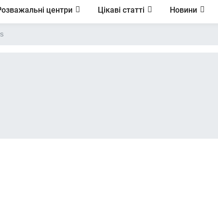
Розважальні центри
Цікаві статті
Новини
ls