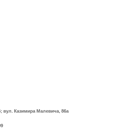
6; вул. Казимира Малевича, 86а
09