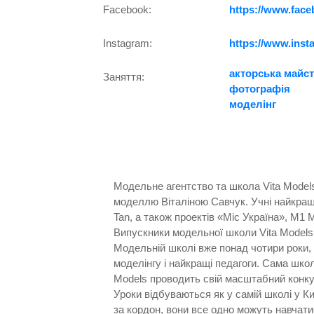
Facebook:
https://www.face
Instagram:
https://www.inst
акторська майст
Заняття:
фотографія
моделінг
Модельне агентство та школа Vita Models
моделлю Віталіною Савчук. Учні найкращої
Tan, а також проектів «Міс Україна», M1 
Випускники модельної школи Vita Models 
Модельній школі вже понад чотири роки, 
моделінгу і найкращі педагоги. Сама школ
Models проводить свій масштабний конку
Уроки відбуваються як у самій школі у Ки
за кордон, вони все одно можуть навчати