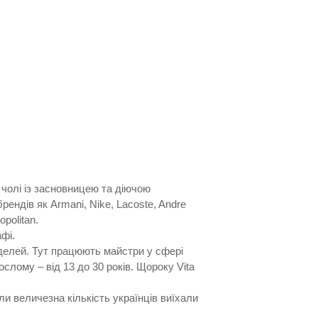
 чолі із засновницею та діючою
ендів як Armani, Nike, Lacoste, Andre
politan.
фі.
оделей. Тут працюють майстри у сфері
слому – від 13 до 30 років. Щороку Vita
ли величезна кількість українців виїхали