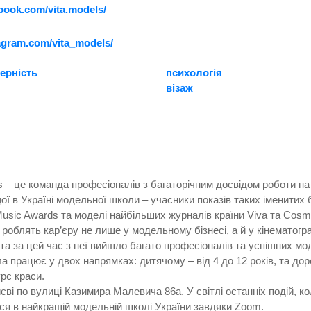
book.com/vita.models/
agram.com/vita_models/
ерність
психологія
візаж
 – це команда професіоналів з багаторічним досвідом роботи на
 в Україні модельної школи – учасники показів таких іменитих бр
Music Awards та моделі найбільших журналів країни Viva та Cosmo
роблять кар’єру не лише у модельному бізнесі, а й у кінематогра
та за цей час з неї вийшло багато професіоналів та успішних м
а працює у двох напрямках: дитячому – від 4 до 12 років, та доро
рс краси.
єві по вулиці Казимира Малевича 86а. У світлі останніх подій, ко
ся в найкращій модельній школі України завдяки Zoom.