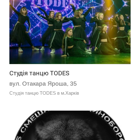
Студія танцю TОDES
вул. Отакара Яроша, 35
Студія танцю TОDES в м.Харків