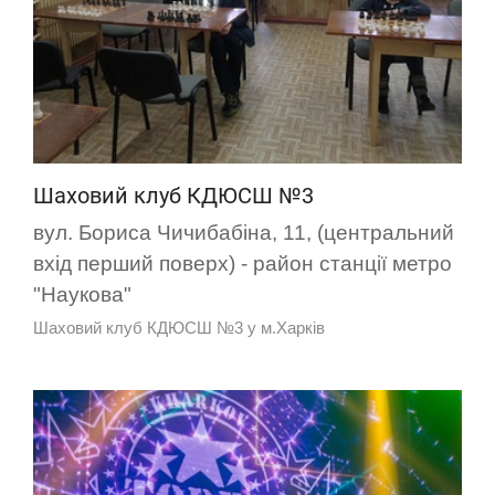
Шаховий клуб КДЮСШ №3
вул. Бориса Чичибабіна, 11, (центральний
вхід перший поверх) - район станції метро
"Наукова"
Шаховий клуб КДЮСШ №3 у м.Харків