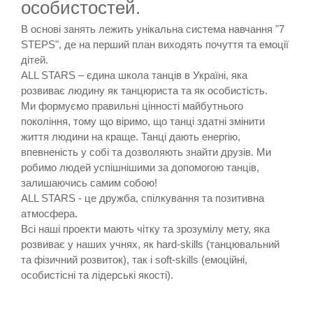
особистостей.
В основі занять лежить унікальна система навчання "7
STEPS", де на перший план виходять почуття та емоції
дітей.
ALL STARS – єдина школа танців в Україні, яка
розвиває людину як танцюриста та як особистість.
Ми формуємо правильні цінності майбутнього
покоління, тому що віримо, що танці здатні змінити
життя людини на краще. Танці дають енергію,
впевненість у собі та дозволяють знайти друзів. Ми
робимо людей успішнішими за допомогою танців,
залишаючись самим собою!
ALL STARS - це дружба, спілкування та позитивна
атмосфера.
Всі наші проекти мають чітку та зрозумілу мету, яка
розвиває у наших учнях, як hard-skills (танцювальний
та фізичний розвиток), так і soft-skills (емоційні,
особистісні та лідерські якості).