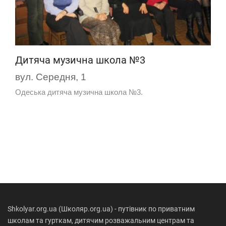
Дитяча музична школа №3
вул. Середня, 1
Одеська дитяча музична школа №3.
Shkolyar.org.ua (Школяр.org.ua) - путівник по приватним
школам та гурткам, дитячим розважальним центрам та