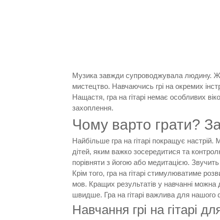
Музика завжди супроводжувала людину. Житт
мистецтво. Навчаючись грі на окремих інст
Нащастя, гра на гітарі немає особливих вік
захоплення.
Чому варто грати? За
Найбільше гра на гітарі покращує настрій.
дітей, яким важко зосередитися та контролю
порівняти з йогою або медитацією. Звучить 
Крім того, гра на гітарі стимулюватиме роз
мов. Кращих результатів у навчанні можна
швидше. Гра на гітарі важлива для нашого 
Навчання грі на гітарі дл