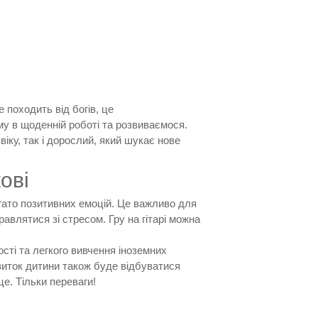
походить від богів, це
му в щоденній роботі та розвиваємося.
іку, так і дорослий, який шукає нове
ові
агато позитивних емоцій. Це важливо для
авлятися зі стресом. Гру на гітарі можна
ості та легкого вивчення іноземних
виток дитини також буде відбуватися
це. Тільки переваги!