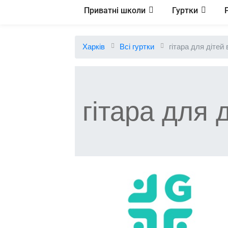
Приватні школи
Гуртки
Харків
Всі гуртки
гітара для дітей 
гітара для 