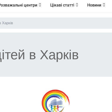
Розважальні центри
Цікаві статті
Новини
в Харків
дітей в Харків