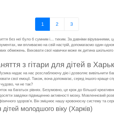
1
2
3
я без неї було б сумним і… тихим. За давніми віруваннями, це 
рументах, ми впливаємо на свій настрій, допомагаємо один одно
ових обмежень. Виховати свої навички може як дитина шкільного в
няття з гітари для дітей в Харьк
 Музика надає на нас розслаблюючу дію і дозволяє вивільнити б
вати свої емоції. Також, вона допомагає, серед іншого краще спр
чудово, чи не так?
виток на багатьох рівнях. Безумовно, це крок до більшої креативн
 досягти завдяки підвищенню активності мозку. Мовленнєвий роз
фізичного здоров'я. Він зміцнює нашу кровоносну систему та сер
я дітей молодшого віку (Харків)