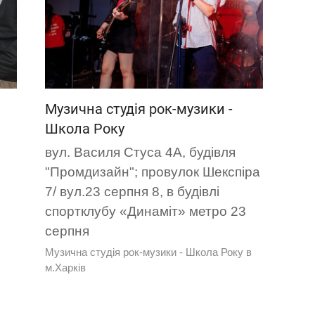
Музична студія рок-музики -
Школа Року
вул. Василя Стуса 4А, будівля
"Промдизайн"; провулок Шекспіра
7/ вул.23 серпня 8, в будівлі
спортклубу «Динаміт» метро 23
серпня
Музична студія рок-музики - Школа Року в
м.Харків