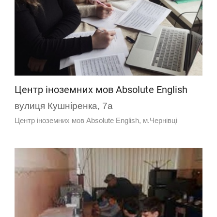
Центр іноземних мов Absolute English
вулиця Кушніренка, 7а
Центр іноземних мов Absolute English, м.Чернівці