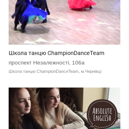
Школа танцю ChampionDanceTeam
проспект Незалежності, 106а
Школа танцю ChampionDanceTeam, м.Чернівці